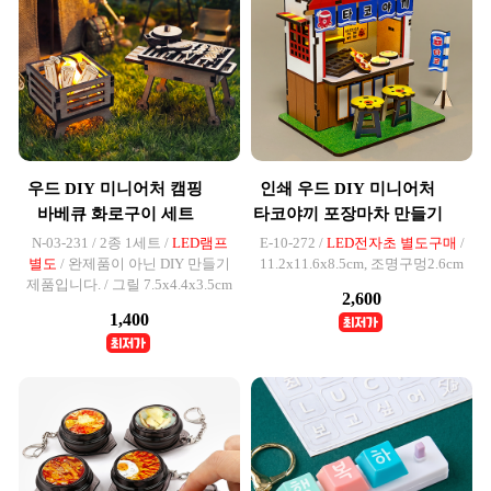
우드 DIY 미니어처 캠핑
인쇄 우드 DIY 미니어처
바베큐 화로구이 세트
타코야끼 포장마차 만들기
N-03-231 / 2종 1세트 /
LED램프
E-10-272 /
LED전자초 별도구매
/
별도
/ 완제품이 아닌 DIY 만들기
11.2x11.6x8.5cm, 조명구멍2.6cm
제품입니다. / 그릴 7.5x4.4x3.5cm
2,600
1,400