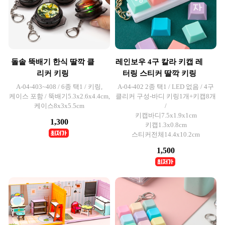
돌솥 뚝배기 한식 딸깍 클
레인보우 4구 칼라 키캡 레
리커 키링
터링 스티커 딸깍 키링
A-04-403~408 / 6종 택1 / 키링,
A-04-402 2종 택1 / LED 없음 / 4구
케이스 포함 / 뚝배기5.3x2.6x4.4cm,
클리커 구성-바디 키링1개+키캡8개
케이스8x3x5.5cm
/
키캡바디7.5x1.9x1cm
1,300
키캡1.3x0.8cm
스티커전체14.4x10.2cm
1,500