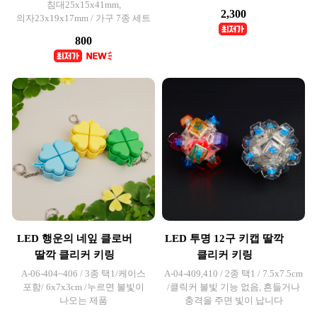
침대25x15x41mm,
2,300
의자23x19x17mm / 가구 7종 세트
800
LED 행운의 네잎 클로버
LED 투명 12구 키캡 딸깍
딸깍 클리커 키링
클리커 키링
A-06-404~406 / 3종 택1/케이스
A-04-409,410 / 2종 택1 / 7.5x7.5cm
포함/ 6x7x3cm /누르면 불빛이
/클릭커 불빛 기능 없음, 흔들거나
나오는 제품
충격을 주면 빛이 납니다