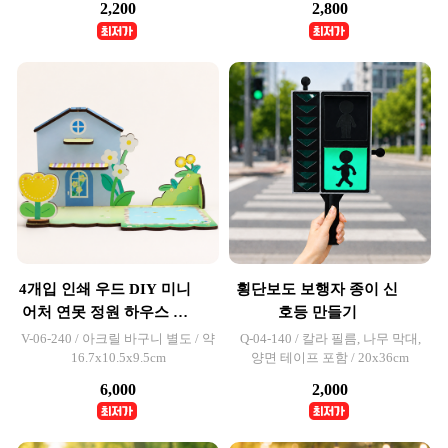
2,200
2,800
4개입 인쇄 우드 DIY 미니
횡단보도 보행자 종이 신
어처 연못 정원 하우스 만
호등 만들기
들기
V-06-240 / 아크릴 바구니 별도 / 약
Q-04-140 / 칼라 필름, 나무 막대,
16.7x10.5x9.5cm
양면 테이프 포함 / 20x36cm
6,000
2,000