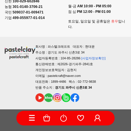
신한
100-029-602846
월-금
AM 10:00 - PM 05:00
농협
301-0140-3706-21
점 심
PM 12:00 - PM 01:00
국민
509037-01-009471
기업
499-055977-01-014
토요일, 일요일 및 공휴일은
휴무
입니
다.
회사명 : 파스텔크래프트 대표자 : 현대윤
주소명 : 경기도 파주시 신촌3로 34
사업자등록번호 : 104-85-28286
[사업자정보확인]
통신판매번호 : 제2026-경기파주-2841호
개인정보보호책임자 : 김현지
이메일 : pastelcraft@naver.com
대표전화 : 1899-4486 팩스 : 02-772-9838
반품 주소지 :
경기도 파주시 신촌3로 34
COPYRIGHTⓒ PASTELCRAFT ALL RIGHTS RESERVED.