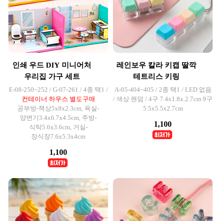
인쇄 우드 DIY 미니어처
레인보우 칼라 키캡 딸깍
우리집 가구 세트
테트리스 키링
E-08-250~252 / G-07-261 / 4종 택1 /
A-05-404~405 / 2종 택1 / LED 없음
컨테이너 하우스 별도구매
/ 색상 랜덤 / 4구 7.4x1.8x.2.7cm 9구
공부방-책상5x8x2.3cm, 욕실-
5.5x5.5x2.7cm
양변기3.4x6.7x4.5cm, 주방-
1,100
식탁5.6x3.6cm, 거실-
장식장7.6x5.3x4cm
1,100