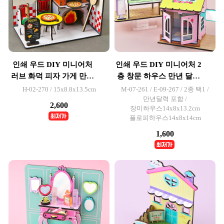
인쇄 우드 DIY 미니어처
인쇄 우드 DIY 미니어처 2
러브 화덕 피자 가게 만들
층 창문 하우스 만년 달력
기
세트
H-02-270 / 15x8.8x13.5cm
M-07-261 / E-09-267 / 2종 택1 /
만년달력 포함 /
2,600
장미하우스14x8x13.2cm
플로피하우스14x8x14cm
1,600