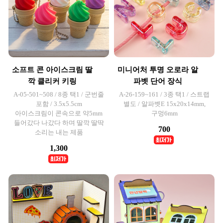
소프트 콘 아이스크림 딸
미니어처 투명 오로라 알
깍 클리커 키링
파벳 단어 장식
A-05-501~508 / 8종 택1 / 군번줄
A-26-159~161 / 3종 택1 / 스트랩
포함 / 3.5x5.5cm
별도 / 알파벳E 15x20x14mm,
아이스크림이 콘속으로 약5mm
구멍6mm
들어갔다 나갔다 하며 딸깍 딸딱
700
소리는 내는 제품
1,300