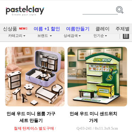
우리동네/직업(159)
신상품
여름 +1 할인
여름만들기
클레이
주제별
카테고리
브랜드
상세검색
인기순
인쇄 우드 미니 원룸 가구
인쇄 우드 미니 샌드위치
세트 만들기
가게
철제 틴케이스 별도구매
/
Q-03-241 / 8x11.3x9.5cm