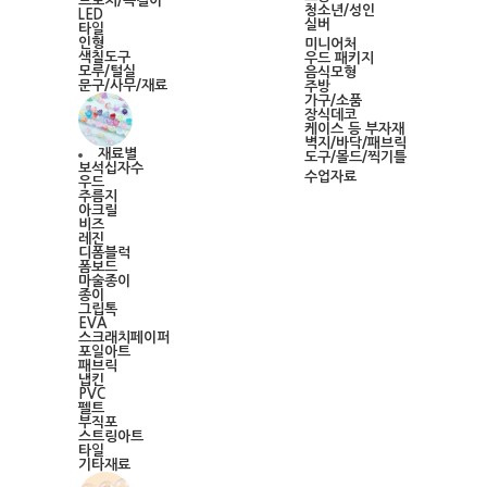
브로치/목걸이
청소년/성인
LED
실버
타일
인형
미니어처
색칠도구
우드 패키지
모루/털실
음식모형
문구/사무/재료
주방
가구/소품
장식데코
케이스 등 부자재
벽지/바닥/패브릭
재료별
도구/몰드/찍기틀
보석십자수
수업자료
우드
주름지
아크릴
비즈
레진
디폼블럭
폼보드
마술종이
종이
그립톡
EVA
스크래치페이퍼
포일아트
패브릭
냅킨
PVC
펠트
부직포
스트링아트
타일
기타재료