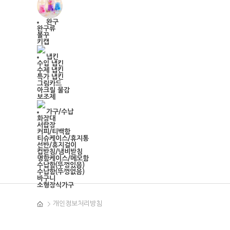
완구
완구류
볼꾸
키캡
냅킨
수입 냅킨
수제 냅킨
특가 냅킨
그림카드
아크릴 물감
보조제
가구/수납
화장대
서랍장
커피/티백함
티슈케이스/휴지통
선반/휴지걸이
컵받침/냄비받침
명함케이스/메모함
수납함(뚜껑있음)
수납함(뚜껑없음)
바구니
소형장식가구
개인정보처리방침