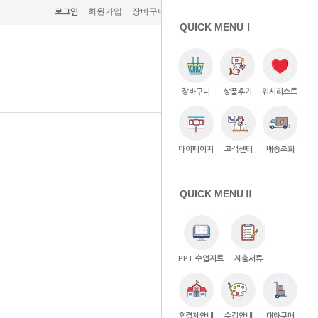
회원가입
장바구니 (0)
주문조회
고객센터
로그인
QUICK MENUⅠ
장바구니
상품후기
위시리스트
마이페이지
고객센터
배송조회
QUICK MENUⅡ
PPT 수업자료
제출서류
후결제안내
수강안내
대량구매