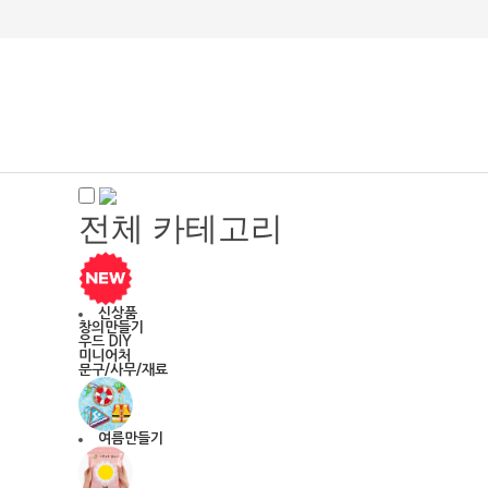
전체 카테고리
신상품
창의만들기
우드 DIY
미니어처
문구/사무/재료
여름만들기