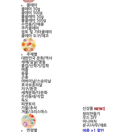
클레이
클레이 50g
클레이 500g
볼클레이 50g
볼클레이 500g
수업용/단체용
쿠키클레이
점토 및 기타클레이
클레이 도구/데코
주제별
대한민국 문화/역사
새해/설날/명절
졸업/신학기/입학
여름
동물
곤충
어버이날/스승의날
호국보훈의달
지구/환경
세계문화/다문화
우리동네/직업
독도
피젯토이
가을/추석
신상품
겨울/크리스마스
창의만들기
우드 DIY
미니어처
문구/사무/재료
연령별
여름 +1 할인