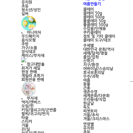
유치원
여름만들기
초등
클레이
청소년/성인
클레이 50g
실버
클레이 500g
볼클레이 50g
볼클레이 500g
수업용/단체용
쿠키클레이
미니어처
점토 및 기타 클레이
우드패키지
클레이 도구/데코
음식모형
주방
주제별
가구/소품
대한민국 문화/역사
장식데코
새해/달력/명절
케이스/부자재
졸업/입학
신학기
창고대방출
지구/환경
최저가 세일
어버이날/스승의날
한정 판매
호국보훈의달
게릴라 초특가
우주/과학
회원전용 판매
여름
동물
곤충
생존수영
세계문화/다문화
부자재
우리동네/직업
액자/캔버스
한글날
오링/핀
독도
키링/열쇠고리/군번줄
피젯토이
팔찌/귀고리/반지
가을/추석
타슬
겨울/크리스마스
스티커
연령별
거울
유치원
끈/실
초등