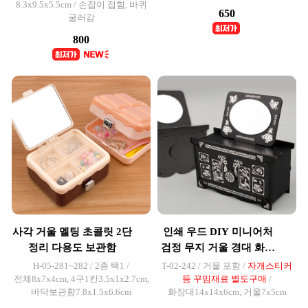
8.3x9.5x5.5cm / 손잡이 접힘, 바퀴
650
굴러감
800
사각 거울 멜팅 초콜릿 2단
인쇄 우드 DIY 미니어처
정리 다용도 보관함
검정 무지 거울 경대 화장
대
H-05-281~282 / 2종 택1 /
T-02-242 / 거울 포함 /
자개스티커
전체8x7x4cm, 4구1칸3.5x1x2.7cm,
등 꾸밈재료 별도구매
/
바닥보관함7.8x1.5x6.6cm
화장대14x14x6cm, 거울7x5cm