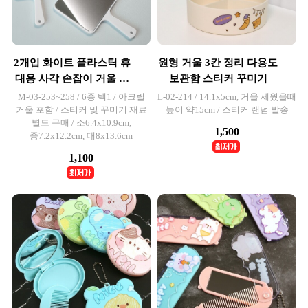
2개입 화이트 플라스틱 휴
원형 거울 3칸 정리 다용도
대용 사각 손잡이 거울 만
보관함 스티커 꾸미기
들기
M-03-253~258 / 6종 택1 / 아크릴
L-02-214 / 14.1x5cm, 거울 세웠을때
거울 포함 / 스티커 및 꾸미기 재료
높이 약15cm / 스티커 랜덤 발송
별도 구매 / 소6.4x10.9cm,
1,500
중7.2x12.2cm, 대8x13.6cm
1,100