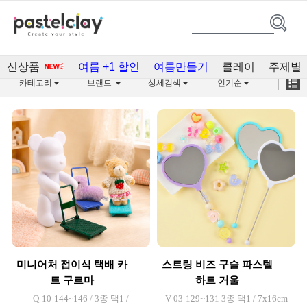
거울(232)
신상품
여름 +1 할인
여름만들기
클레이
주제별
카테고리
브랜드
상세검색
인기순
미니어처 접이식 택배 카
스트링 비즈 구슬 파스텔
트 구르마
하트 거울
Q-10-144~146 / 3종 택1 /
V-03-129~131 3종 택1 / 7x16cm