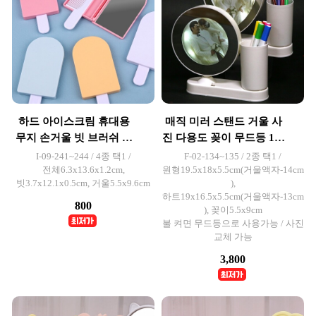
하드 아이스크림 휴대용
매직 미러 스탠드 거울 사
무지 손거울 빗 브러쉬 세
진 다용도 꽂이 무드등 1개
트 1개입
입
I-09-241~244 / 4종 택1 /
F-02-134~135 / 2종 택1 /
전체6.3x13.6x1.2cm,
원형19.5x18x5.5cm(거울액자-14cm
빗3.7x12.1x0.5cm, 거울5.5x9.6cm
),
하트19x16.5x5.5cm(거울액자-13cm
800
), 꽂이5.5x9cm
불 켜면 무드등으로 사용가능 / 사진
교체 가능
3,800