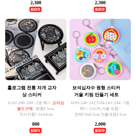
2,300
2,300
홀로그램 전통 자개 교자
보석십자수 원형 스티커
상 스티커
거울 키링 만들기 세트
사-02-268~269 / 2종 택1 /
교자상
W-05-240~242,V-04-243~244 / 5종
별도구매
/ 원형6.5cm,
택1 / 스티커,거울 포함 /
직사각형7.3x4.8cm
전체5.8x6.5cm 거울내경4.5cm
800
2,000