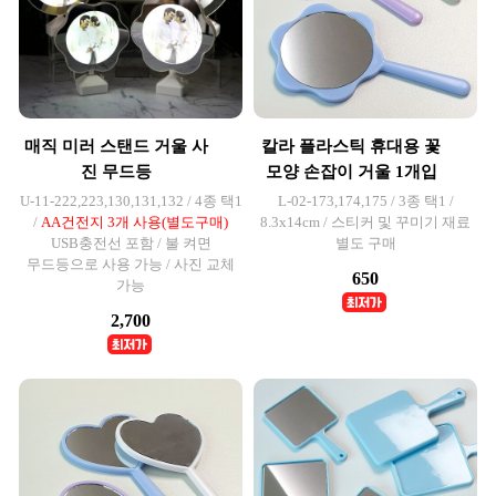
매직 미러 스탠드 거울 사
칼라 플라스틱 휴대용 꽃
진 무드등
모양 손잡이 거울 1개입
U-11-222,223,130,131,132 / 4종 택1
L-02-173,174,175 / 3종 택1 /
/
AA건전지 3개 사용(별도구매)
8.3x14cm / 스티커 및 꾸미기 재료
USB충전선 포함 / 불 켜면
별도 구매
무드등으로 사용 가능 / 사진 교체
650
가능
2,700