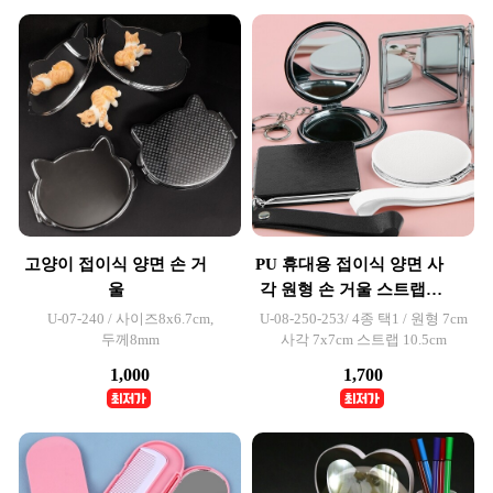
고양이 접이식 양면 손 거
PU 휴대용 접이식 양면 사
울
각 원형 손 거울 스트랩 1
개입
U-07-240 / 사이즈8x6.7cm,
U-08-250-253/ 4종 택1 / 원형 7cm
두께8mm
사각 7x7cm 스트랩 10.5cm
1,000
1,700