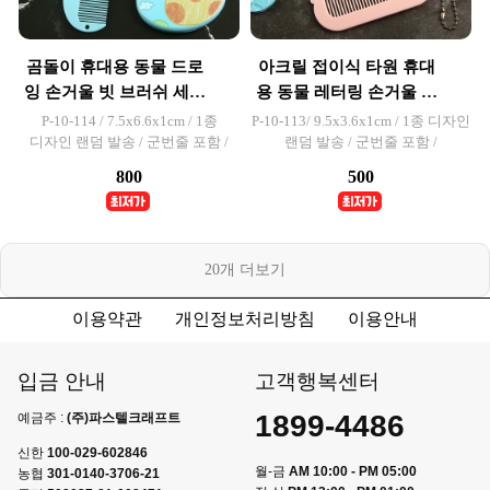
곰돌이 휴대용 동물 드로
아크릴 접이식 타원 휴대
잉 손거울 빗 브러쉬 세트
용 동물 레터링 손거울 빗
1개입
브러쉬 세트 1개입
P-10-114 / 7.5x6.6x1cm / 1종
P-10-113/ 9.5x3.6x1cm / 1종 디자인
디자인 랜덤 발송 / 군번줄 포함 /
랜덤 발송 / 군번줄 포함 /
800
500
20
개 더보기
이용약관
개인정보처리방침
이용안내
입금 안내
고객행복센터
1899-4486
예금주 :
(주)파스텔크래프트
신한
100-029-602846
월-금
AM 10:00 - PM 05:00
농협
301-0140-3706-21