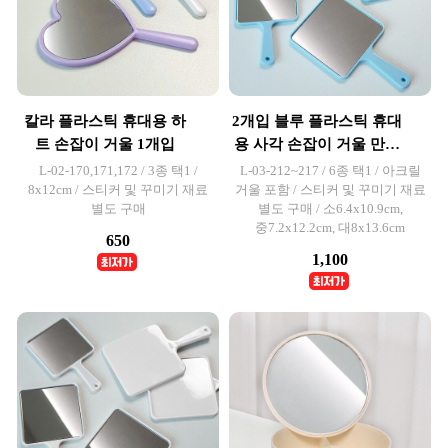
칼라 플라스틱 휴대용 하
2개입 블루 플라스틱 휴대
트 손잡이 거울 1개입
용 사각 손잡이 거울 만들
기
L-02-170,171,172 / 3종 택1 /
L-03-212~217 / 6종 택1 / 아크릴
8x12cm / 스티커 및 꾸미기 재료
거울 포함 / 스티커 및 꾸미기 재료
별도 구매
별도 구매 / 소6.4x10.9cm,
중7.2x12.2cm, 대8x13.6cm
650
1,100