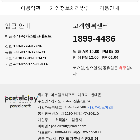
이용약관
개인정보처리방침
이용안내
입금 안내
고객행복센터
1899-4486
예금주 :
(주)파스텔크래프트
신한
100-029-602846
월-금
AM 10:00 - PM 05:00
농협
301-0140-3706-21
점 심
PM 12:00 - PM 01:00
국민
509037-01-009471
기업
499-055977-01-014
토요일, 일요일 및 공휴일은
휴무
입니
다.
회사명 : 파스텔크래프트 대표자 : 현대윤
주소명 : 경기도 파주시 신촌3로 34
사업자등록번호 : 104-85-28286
[사업자정보확인]
통신판매번호 : 제2026-경기파주-2841호
개인정보보호책임자 : 김현지
이메일 : pastelcraft@naver.com
대표전화 : 1899-4486 팩스 : 02-772-9838
반품 주소지 :
경기도 파주시 신촌3로 34