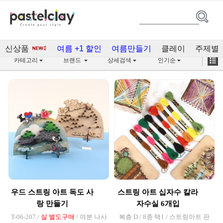
스트링아트(102)
신상품
여름 +1 할인
여름만들기
클레이
주제별
카테고리
브랜드
상세검색
인기순
우드 스트링 아트 독도 사
스트링 아트 십자수 칼라
랑 만들기
자수실 6개입
T-06-207 /
실 별도구매
/ 여분 나사
복층 D / 8종 택1 / 스트링아트 판