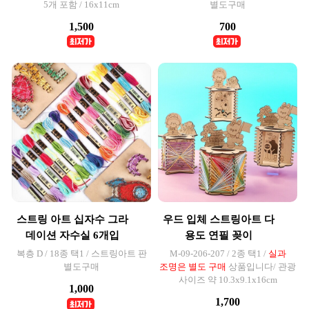
5개 포함 / 16x11cm
별도구매
1,500
700
스트링 아트 십자수 그라
우드 입체 스트링아트 다
데이션 자수실 6개입
용도 연필 꽂이
복층 D / 18종 택1 / 스트링아트 판
M-09-206-207 / 2종 택1 /
실과
별도구매
조명은 별도 구매
상품입니다/ 관광
사이즈 약 10.3x9.1x16cm
1,000
1,700