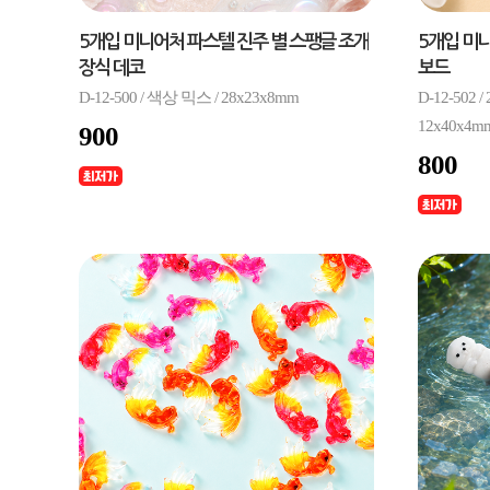
5개입 미니어처 파스텔 진주 별 스팽글 조개
5개입 미
장식 데코
보드
D-12-500 / 색상 믹스 / 28x23x8mm
D-12-502
12x40x4m
900
800