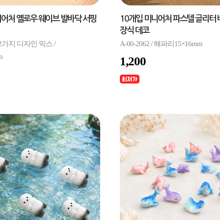
니어처 옐로우 웨이브 발바닥 서핑
10개입 미니어처 파스텔 글리터 
장식 데코
 / 2가지 디자인 믹스 /
A-00-2062 / 해파리15×16mm
m
1,200