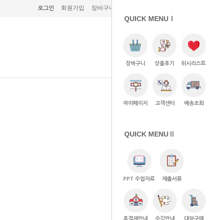
회원가입
장바구니 (0)
주문조회
고객센터
로그인
QUICK MENUⅠ
장바구니
상품후기
위시리스트
마이페이지
고객센터
배송조회
QUICK MENUⅡ
PPT 수업자료
제출서류
후결제안내
수강안내
대량구매