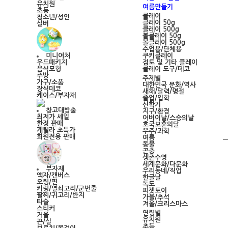
유치원
여름만들기
초등
클레이
청소년/성인
클레이 50g
실버
클레이 500g
볼클레이 50g
볼클레이 500g
수업용/단체용
쿠키클레이
미니어처
점토 및 기타 클레이
우드패키지
클레이 도구/데코
음식모형
주방
주제별
가구/소품
대한민국 문화/역사
장식데코
새해/달력/명절
케이스/부자재
졸업/입학
신학기
창고대방출
지구/환경
최저가 세일
어버이날/스승의날
한정 판매
호국보훈의달
게릴라 초특가
우주/과학
회원전용 판매
여름
동물
곤충
생존수영
세계문화/다문화
부자재
우리동네/직업
액자/캔버스
한글날
오링/핀
독도
키링/열쇠고리/군번줄
피젯토이
팔찌/귀고리/반지
가을/추석
타슬
겨울/크리스마스
스티커
연령별
거울
유치원
끈/실
초등