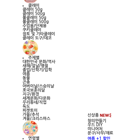
클레이
클레이 50g
클레이 500g
볼클레이 50g
볼클레이 500g
수업용/단체용
쿠키클레이
점토 및 기타클레이
클레이 도구/데코
주제별
대한민국 문화/역사
새해/설날/명절
졸업/신학기/입학
여름
동물
곤충
어버이날/스승의날
호국보훈의달
지구/환경
세계문화/다문화
우리동네/직업
독도
피젯토이
가을/추석
신상품
겨울/크리스마스
창의만들기
우드 DIY
미니어처
문구/사무/재료
연령별
여름 +1 할인