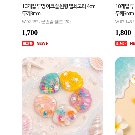
10개입 투명 아크릴 원형 열쇠고리 4cm
10개입 투
두께3mm
두께3mm
W-02-152 / 군번줄 별도구매
W-02-14
1,700
1,800