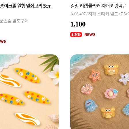
명 아크릴 원형 열쇠고리 5cm
검정 키캡 클리커 자개 키링 4구
A-06-407 / 자개 스티커 별도 / 7.5x2
6 / 군번줄 별도구매
1,100