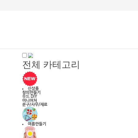
전체 카테고리
신상품
창의만들기
우드 DIY
미니어처
문구/사무/재료
여름만들기