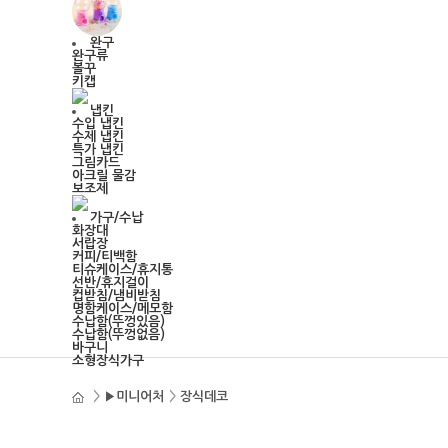
완구
완구류
볼꾸
키캡
냅킨
수입 냅킨
수제 냅킨
특가 냅킨
그림카드
아크릴 물감
보조제
가구/수납
화장대
서랍장
커피/티백함
티슈케이스/휴지통
선반/휴지걸이
컵받침/냄비받침
명함케이스/메모함
수납함(뚜껑있음)
수납함(뚜껑없음)
바구니
소형장식가구
>
▶미니어처
>
장식데코