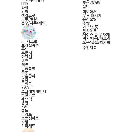
브로치/목걸이
청소년/성인
LED
실버
타일
인형
미니어처
색칠도구
우드 패키지
모루/털실
음식모형
문구/사무/재료
주방
가구/소품
장식데코
케이스 등 부자재
벽지/바닥/패브릭
재료별
도구/몰드/찍기틀
보석십자수
수업자료
우드
주름지
아크릴
비즈
레진
디폼블럭
폼보드
마술종이
종이
그립톡
EVA
스크래치페이퍼
포일아트
패브릭
냅킨
PVC
펠트
부직포
스트링아트
타일
기타재료