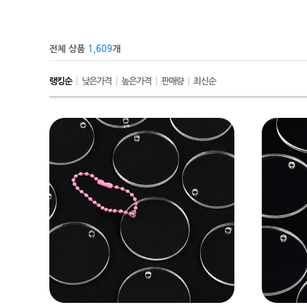
전체 상품
1,609
개
랭킹순
|
낮은가격
|
높은가격
|
판매량
|
최신순