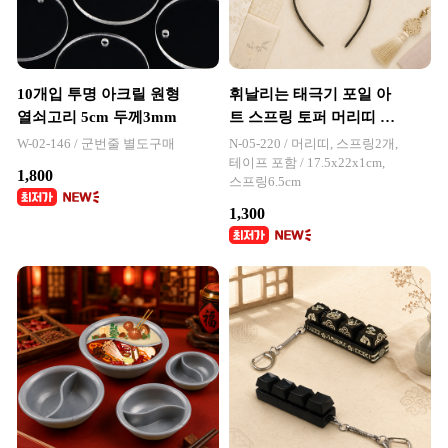
10개입 투명 아크릴 원형
휘날리는 태극기 포일 아
열쇠고리 5cm 두께3mm
트 스프링 토퍼 머리띠 만
들기
W-02-146 / 군번줄 별도구매
N-05-220 / 머리띠, 스프링2개,
테이프 포함 / 17.5x22x1cm,
1,800
스프링6.5cm
1,300