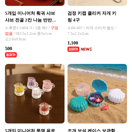
5개입 미니어처 훠궈 샤브
검정 키캡 클리커 자개 키
샤브 전골 2칸 나눔 반반
링 4구
스텐 그릇
A-후문1-1404~5 / 3종 택1 /
구멍
A-06-407 / 자개 스티커 별도 /
없음
/ 대3.5x1.2cm 중3x1cm
7.5x2.2x2cm
소2.6x0.8cm
1,100
500
5개입 미니어처 투명 음료
조개 보석 케이스 보관함