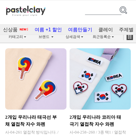
최저가 세일(10,855)
신상품
여름 +1 할인
여름만들기
클레이
주제별
카테고리
브랜드
상세검색
최근등록순
2개입 우리나라 태극선 부
2개입 우리나라 코리아 태
채 열접착 자수 와펜
극기 열접착 자수 와펜
사-04-261 열접착 방식입니다. /
사-04-258~260 / 3종 택1 / 열접착