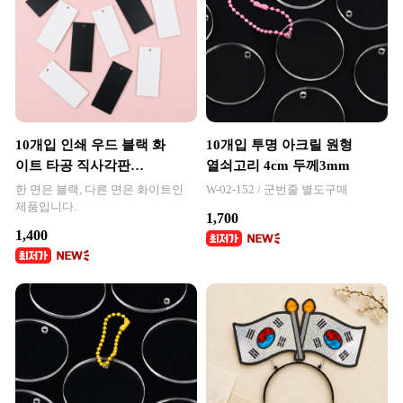
10개입 인쇄 우드 블랙 화
10개입 투명 아크릴 원형
이트 타공 직사각판
열쇠고리 4cm 두께3mm
3.2x7.2cm
한 면은 블랙, 다른 면은 화이트인
W-02-152 / 군번줄 별도구매
제품입니다.
1,700
1,400