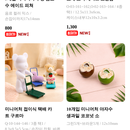
수 에이드 피쳐
O-03-161~162,O-02-163~164 / 4종
택1 / 12.5x11.3x6cm,
음료 컬러 믹스 /
케이스내부12x10x3.2cm
손잡이까지17x14mm
1,300
800
미니어처 접이식 택배 카
10개입 미니어처 야자수
트 구르마
생과일 코코넛 소
Q-10-144~146 / 3종 택1 /
그린5개+브라운5개 / 12x10mm
8.3x9.5x5.5cm / 손잡이 접힘, 바퀴