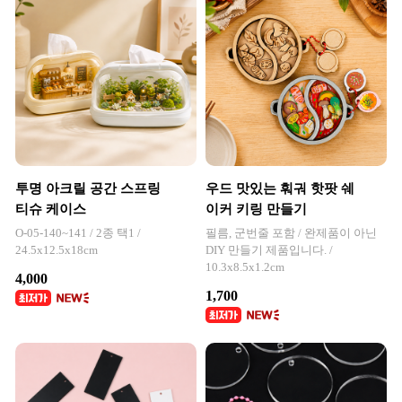
투명 아크릴 공간 스프링
우드 맛있는 훠궈 핫팟 쉐
티슈 케이스
이커 키링 만들기
O-05-140~141 / 2종 택1 /
필름, 군번줄 포함 / 완제품이 아닌
24.5x12.5x18cm
DIY 만들기 제품입니다. /
10.3x8.5x1.2cm
4,000
1,700