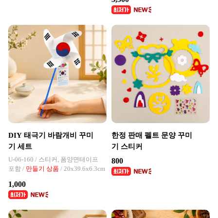
DIY 태극기 바람개비 꾸미
한정 판매 펠트 문양 꾸미
기 세트
기 스티커
U-06-160 / 스티커, 폼양면테이프
800
포함 /
만들기 상품
/ 20x39.6x6.3cm
1,000