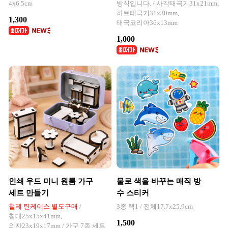
4x6.5cm
방식입니다. / 사각태극기31x21mm,
하트태극기31x30mm,
1,300
태극코리아36x13mm
1,000
인쇄 우드 미니 원룸 가구
물로 색을 바꾸는 매직 방
세트 만들기
수 스티커
철제 틴케이스 별도구매
/
3종 택1 / 전체17.7x25.9cm
침대25x15x41mm,
1,500
의자23x19x17mm / 가구 7종 세트