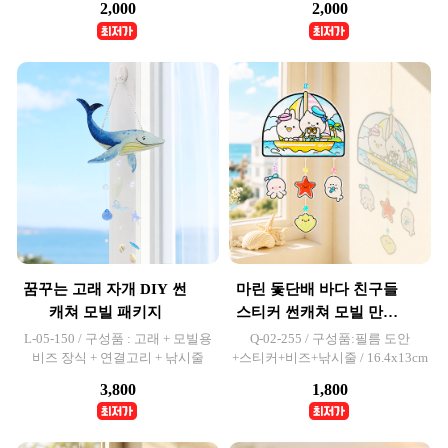
2,000
2,000
꿈꾸는 고래 자개 DIY 썬
마린 돛단배 바다 친구들
캐쳐 모빌 패키지
스티커 썬캐쳐 모빌 만들
기
L-05-150 / 구성품 : 고래 + 모빌용
Q-02-255 / 구성품:필름 도안
비즈 장식 + 연결고리 + 낚시줄
+스티커+비즈+낚시줄 / 16.4x13cm
3,800
1,800