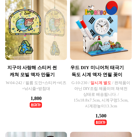
지구야 사랑해 스티커 썬
우드 DIY 미니어처 태극기
캐쳐 모빌 액자 만들기
독도 시계 액자 연필 꽂이
W-04-242 / 필름 도안+스티커+비즈
G-10-230 /
알시계 별도
/ 완제품이
+낚시줄+받침대
아닌 DIY조립 제품이며 채색전
상태로 배송됩니다. /
1,800
15x18.8x7.5cm, 시계구멍5.5cm,
시계판높이13.3cm
1,500