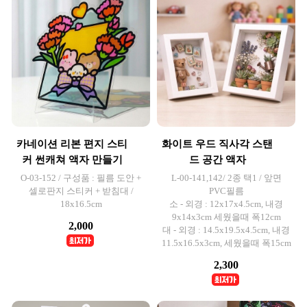
카네이션 리본 편지 스티
화이트 우드 직사각 스탠
커 썬캐쳐 액자 만들기
드 공간 액자
O-03-152 / 구성품 : 필름 도안 +
L-00-141,142/ 2종 택1 / 앞면
셀로판지 스티커 + 받침대 /
PVC필름
18x16.5cm
소 - 외경 : 12x17x4.5cm, 내경
9x14x3cm 세웠을때 폭12cm
2,000
대 - 외경 : 14.5x19.5x4.5cm, 내경
11.5x16.5x3cm, 세웠을때 폭15cm
2,300