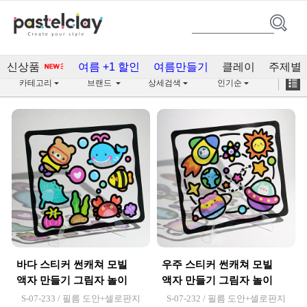
액자/캔버스(329)
신상품
여름 +1 할인
여름만들기
클레이
주제별
카테고리
브랜드
상세검색
인기순
바다 스티커 썬캐쳐 모빌
우주 스티커 썬캐쳐 모빌
액자 만들기 그림자 놀이
액자 만들기 그림자 놀이
S-07-233 / 필름 도안+셀로판지
S-07-232 / 필름 도안+셀로판지