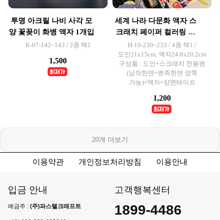
투명 아크릴 나비 사각 모
세계 나라 다문화 액자 스
양 꽃꽂이 화병 액자 1개입
크래치 페이퍼 컬러링 보
드
K-07-142~143 / 2종 택1
H-10-230~233 / 4종 택1 /
도안21x15cm, 액자24.8x20.2cm
1,500
구성품 : 도안+스크래치 전용펜
(납작한면+뾰족한면 양쪽
가능)+액자+양면테이프
1,200
20
개 더보기
이용약관
개인정보처리방침
이용안내
입금 안내
고객행복센터
1899-4486
예금주 :
(주)파스텔크래프트