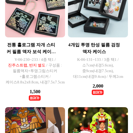
전통 홀로그램 자개 스티
4개입 투명 탄성 필름 검정
커 필름 액자 보석 케이스
액자 케이스
세트
V-06-230~233 / 4종 택1 /
K-06-131~133 / 3종 택1 /
진주스트랩, 반지 별도
/ 구성품 :
소7cm(내경5.6cm),
필름액자+투명그림스티커
중9cm(내경7.5cm),
+홀로그램스티커 /
대11cm(내경9.4cm) / 두께2cm
케이스8.8x2x8.8cm, 내경7.5x7.5cm
2,000
1,500