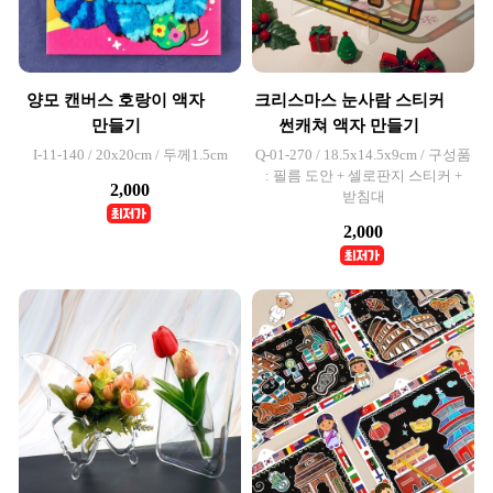
양모 캔버스 호랑이 액자
크리스마스 눈사람 스티커
만들기
썬캐쳐 액자 만들기
I-11-140 / 20x20cm / 두께1.5cm
Q-01-270 / 18.5x14.5x9cm / 구성품
: 필름 도안 + 셀로판지 스티커 +
2,000
받침대
2,000