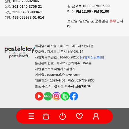
신한
100-029-602846
월-금
AM 10:00 - PM 05:00
농협
301-0140-3706-21
점 심
PM 12:00 - PM 01:00
국민
509037-01-009471
기업
499-055977-01-014
토요일, 일요일 및 공휴일은
휴무
입니
다.
회사명 : 파스텔크래프트 대표자 : 현대윤
주소명 : 경기도 파주시 신촌3로 34
사업자등록번호 : 104-85-28286
[사업자정보확인]
통신판매번호 : 제2026-경기파주-2841호
개인정보보호책임자 : 김현지
이메일 : pastelcraft@naver.com
대표전화 : 1899-4486 팩스 : 02-772-9838
반품 주소지 :
경기도 파주시 신촌3로 34
COPYRIGHTⓒ PASTELCRAFT ALL RIGHTS RESERVED.