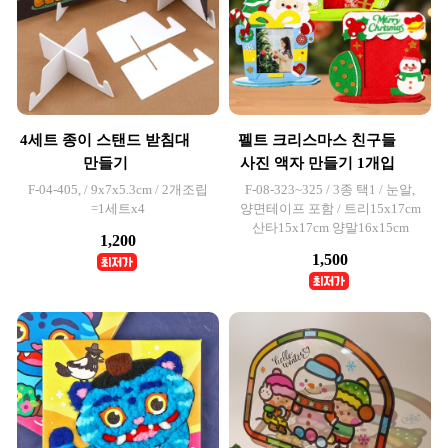
4세트 종이 스탠드 받침대
펠트 크리스마스 친구들
만들기
사진 액자 만들기 1개입
F-04-405, / 9x7x5.3cm / 2개조립
F-08-323~325 / 3종 택1 / 눈알,
=1세트x4
양면테이프 포함 / 트리15x17cm
산타15x17cm 양말16x15cm
1,200
1,500