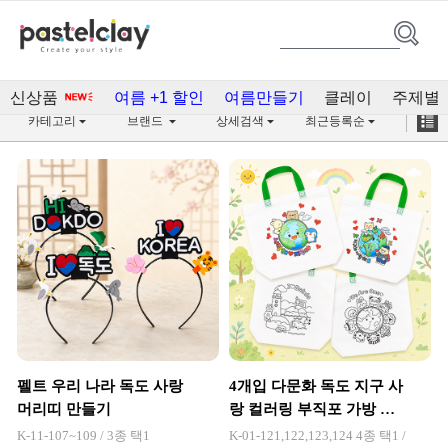
독도의날(69)
신상품
여름 +1 할인
여름만들기
클레이
주제별
카테고리
브랜드
상세검색
최근등록순
펠트 우리 나라 독도 사랑
4개입 다문화 독도 지구 사
머리띠 만들기
랑 컬러링 부직포 가방 만
들기
K-11-107~109 / 3종 택1
K-01-121,122,123,124 4종 택1 /