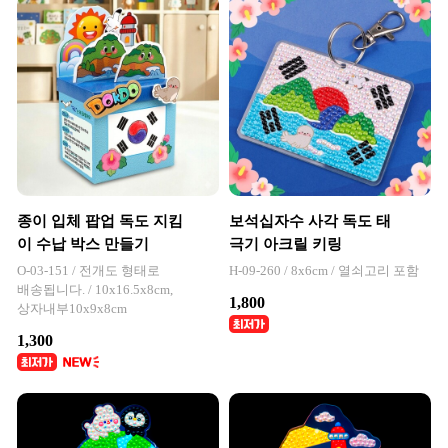
종이 입체 팝업 독도 지킴
보석십자수 사각 독도 태
이 수납 박스 만들기
극기 아크릴 키링
O-03-151 / 전개도 형태로
H-09-260 / 8x6cm / 열쇠고리 포함
배송됩니다. / 10x16.5x8cm,
1,800
상자내부10x9x8cm
1,300