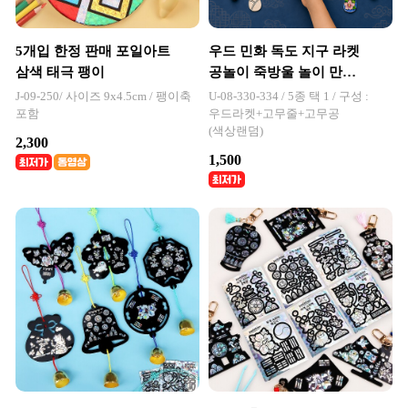
5개입 한정 판매 포일아트
우드 민화 독도 지구 라켓
삼색 태극 팽이
공놀이 죽방울 놀이 만들
기 세트
J-09-250/ 사이즈 9x4.5cm / 팽이축
U-08-330-334 / 5종 택 1 / 구성 :
포함
우드라켓+고무줄+고무공
(색상랜덤)
2,300
1,500