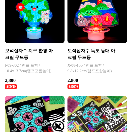
보석십자수 지구 환경 아
보석십자수 독도 등대 아
크릴 무드등
크릴 무드등
I-09-362 / 램프 포함 /
X-08-155 / 램프 포함 /
10.4x13.7cm(램프포함높이)
9.8x12.2cm(램프포함높이)
2,800
2,800