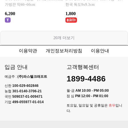
가방끈 약46~66cm
한국 독도9x9.3cm
6,200
1,800
20
개 더보기
이용약관
개인정보처리방침
이용안내
입금 안내
고객행복센터
1899-4486
예금주 :
(주)파스텔크래프트
신한
100-029-602846
월-금
AM 10:00 - PM 05:00
농협
301-0140-3706-21
점 심
PM 12:00 - PM 01:00
국민
509037-01-009471
기업
499-055977-01-014
토요일, 일요일 및 공휴일은
휴무
입니
다.