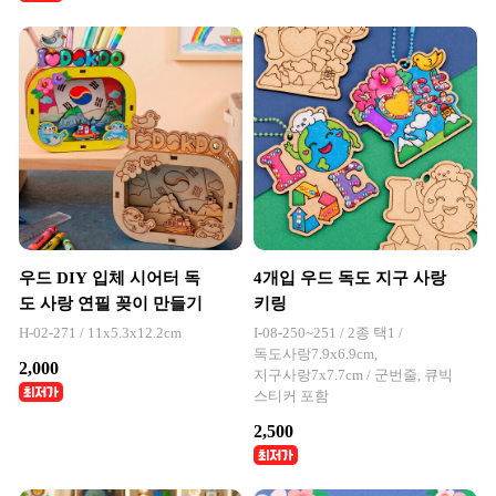
우드 DIY 입체 시어터 독
4개입 우드 독도 지구 사랑
도 사랑 연필 꽂이 만들기
키링
H-02-271 / 11x5.3x12.2cm
I-08-250~251 / 2종 택1 /
독도사랑7.9x6.9cm,
2,000
지구사랑7x7.7cm / 군번줄, 큐빅
스티커 포함
2,500