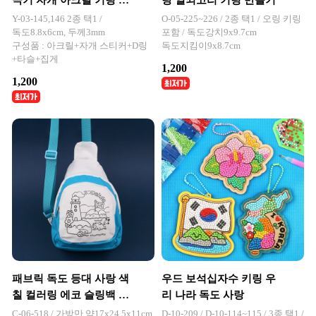
극기 자개 아크릴 키링 열
랑 열쇠고리 키링 만들기
쇠고리 만들기 세트
Y-03-145,146 2종 택1 /
O-05-225~226 / 2종 택1 / 오링 키링
독도8.8x6cm, 두께3mm
포함 / 독도강치9x9.7cm
구성품 : 아크릴+자개 스티커+D링
독도지킴이9x8.7cm
+타슬+집게
1,200
1,200
패브릭 독도 등대 사랑 색
우드 보석십자수 키링 우
칠 컬러링 에코 슬링백 가
리 나라 독도 사랑
방 만들기 1개입
C-06-518 / 가방만 약17x24.5x11cm,
D-10-209 / D-10-114~115 / 3종 택1 /