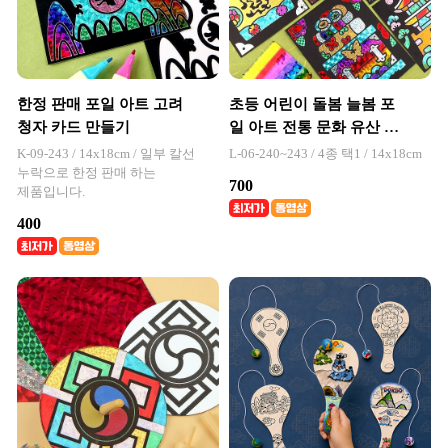
한정 판매 포일 아트 고려
초등 어린이 돌봄 늘봄 포
청자 카드 만들기
일 아트 전통 문화 유산 카
드 만들기 키트
K-09-243 / 14x18cm / 일부 칼선
L-06-240~243 / 4종 택1 / 14x18cm
누락으로 한정 판매 하는
700
제품입니다.
400