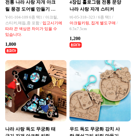
전통 나라 사랑 자개 아크
4장입 홀로그램 전통 문양
릴 풍경 도어벨 만들기 세
나라 사랑 자개 스티커
트 1개입
Y-01-104-109 6종 택1 / 아크릴,
바-05-318~323 / 6종 택1 /
스티커,매듭,종 포함 /
입고시기에
아크릴키링, 집게 별도구매
/
따라 끈 색상은 차이가 있을 수
6.5x7.5cm
있습니다.
1,200
1,800
나라 사랑 독도 무궁화 태
우드 독도 무궁화 강치 사