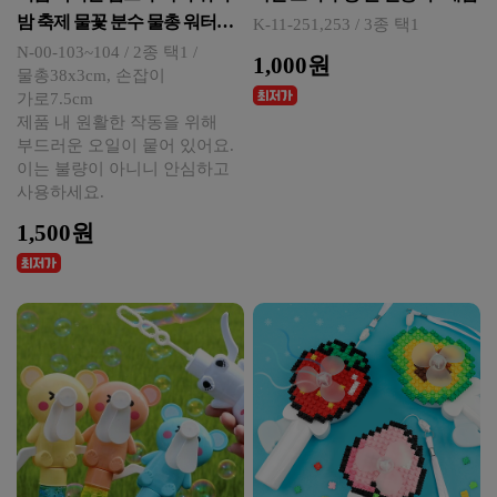
밤 축제 물꽃 분수 물총 워터건
K-11-251,253 / 3종 택1
놀이
N-00-103~104 / 2종 택1 /
1,000원
물총38x3cm, 손잡이
가로7.5cm
제품 내 원활한 작동을 위해
부드러운 오일이 뭍어 있어요.
이는 불량이 아니니 안심하고
사용하세요.
1,500원