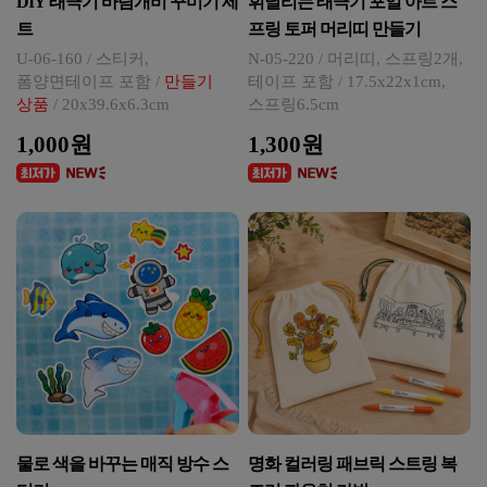
DIY 태극기 바람개비 꾸미기 세
휘날리는 태극기 포일 아트 스
트
프링 토퍼 머리띠 만들기
U-06-160 / 스티커,
N-05-220 / 머리띠, 스프링2개,
폼양면테이프 포함 /
만들기
테이프 포함 / 17.5x22x1cm,
상품
/ 20x39.6x6.3cm
스프링6.5cm
1,000원
1,300원
물로 색을 바꾸는 매직 방수 스
명화 컬러링 패브릭 스트링 복