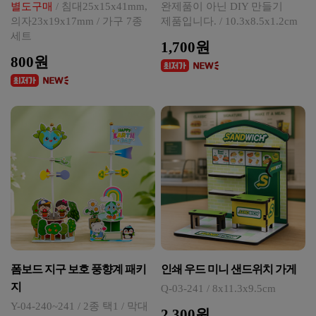
별도구매
/ 침대25x15x41mm,
완제품이 아닌 DIY 만들기
의자23x19x17mm / 가구 7종
제품입니다. / 10.3x8.5x1.2cm
세트
1,700원
800원
폼보드 지구 보호 풍향계 패키
인쇄 우드 미니 샌드위치 가게
지
Q-03-241 / 8x11.3x9.5cm
Y-04-240~241 / 2종 택1 / 막대
2,300원