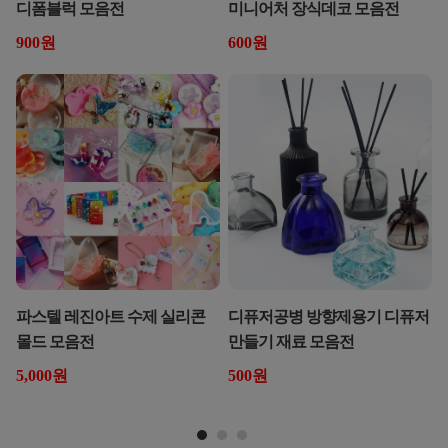
디폼블럭 모음전
미니어처 장식데코 모음전
900원
600원
파스텔 레진아트 수제 실리콘
디퓨저공병 방향제용기 디퓨저
몰드 모음전
만들기 재료 모음전
5,000원
500원