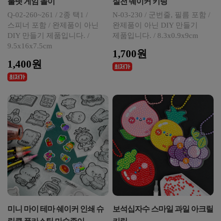
룰렛 게임 놀이
실천 쉐이커 키링
Q-02-260~261 / 2종 택1 /
N-03-230 / 군번줄, 필름 포함 /
스피너 포함 / 완제품이 아닌
완제품이 아닌 DIY 만들기
DIY 만들기 제품입니다. /
제품입니다. / 8.3x0.9x9cm
9.5x16x7.5cm
1,700원
1,400원
미니 마이 테마 쉐이커 인쇄 슈
보석십자수 스마일 과일 아크릴