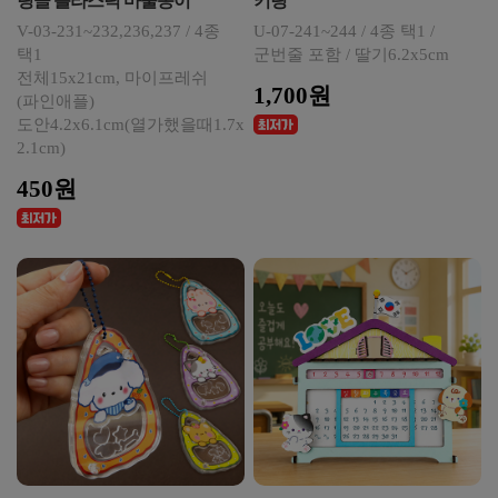
링클 플라스틱 마술종이
키링
V-03-231~232,236,237 / 4종
U-07-241~244 / 4종 택1 /
택1
군번줄 포함 / 딸기6.2x5cm
전체15x21cm, 마이프레쉬
1,700원
(파인애플)
도안4.2x6.1cm(열가했을때1.7x
2.1cm)
450원