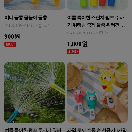
미니 공룡 물놀이 물총
여름 특이한 스펀지 펌프 주사
기 워터밤 축제 물총 워터건 놀
D-08-105~109 / 5종 택1
이 물놀이 동물
U-00-108,111 / 4종 택1
900원
1,800원
여름 특이한 펌프 주사기 워터
과일 토끼 수동 손 선풍기 1개입