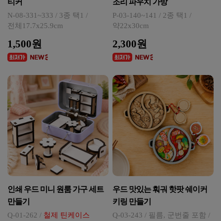
티커
조리 파우치 가방
N-08-331~333 / 3종 택1 /
P-03-140~141 / 2종 택1 /
전체17.7x25.9cm
약22x30cm
1,500원
2,300원
인쇄 우드 미니 원룸 가구 세트
우드 맛있는 훠궈 핫팟 쉐이커
만들기
키링 만들기
Q-01-262 /
철제 틴케이스
Q-03-243 / 필름, 군번줄 포함 /