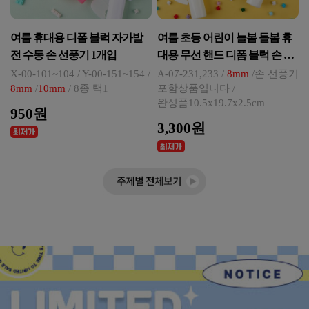
여름 휴대용 디폼 블럭 자가발
여름 초등 어린이 늘봄 돌봄 휴
전 수동 손 선풍기 1개입
대용 무선 핸드 디폼 블럭 손 선
풍기 만들기 키트
X-00-101~104 / Y-00-151~154 /
A-07-231,233 /
8mm
/손 선풍기
8mm
/
10mm
/ 8종 택1
포함상품입니다 /
완성품10.5x19.7x2.5cm
950원
3,300원