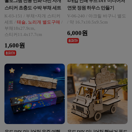
홀로그램 전통 민화 나전 자개
4개입 인쇄 우드 DIY 미니어처
스티커 초충도 수박 부채 세트
연못 정원 하우스 만들기
K-03-151 / 부채+자개 스티커
V-06-240 / 아크릴 바구니 별도
세트 /
태슬, 노리개 별도구매
/
/ 약 16.7x10.5x9.5cm
부채18x27.9cm,
6,000원
스티커11.4x17.7cm
1,600원
우드 DIY 미니어처 우주 여행
우드 DIY 미니어처 햄버거 푸드