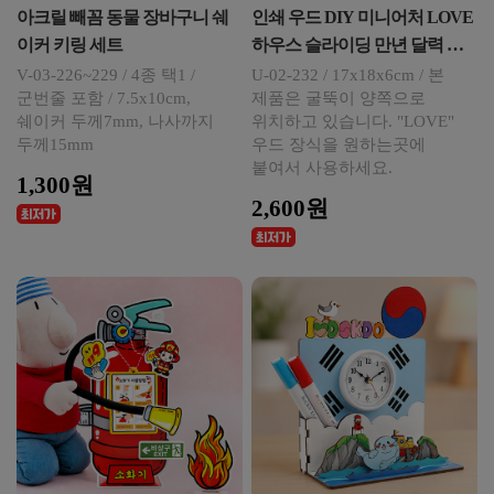
아크릴 빼꼼 동물 장바구니 쉐
인쇄 우드 DIY 미니어처 LOVE
이커 키링 세트
하우스 슬라이딩 만년 달력 연
필 꽂이
V-03-226~229 / 4종 택1 /
U-02-232 / 17x18x6cm / 본
군번줄 포함 / 7.5x10cm,
제품은 굴뚝이 양쪽으로
쉐이커 두께7mm, 나사까지
위치하고 있습니다. "LOVE"
두께15mm
우드 장식을 원하는곳에
붙여서 사용하세요.
1,300원
2,600원