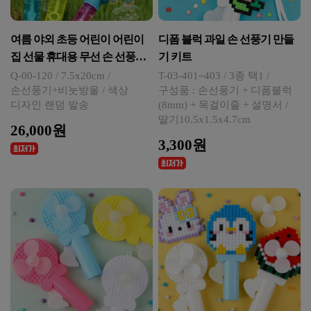
여름 야외 초등 어린이 어린이
디폼 블럭 과일 손 선풍기 만들
집 선물 휴대용 무선 손 선풍기
기 키트
미니 비누방울 비눗방울 놀이
Q-00-120 / 7.5x20cm /
T-03-401~403 / 3종 택1 /
손선풍기+비눗방울 / 색상
구성품 : 손선풍기 + 디폼블럭
곰돌이 팬더 16개입
디자인 랜덤 발송
(8mm) + 목걸이줄 + 설명서 /
딸기10.5x1.5x4.7cm
26,000원
3,300원