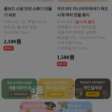
폼보드 소방 안전 소화기 만들
우드 DIY 미니어처 태극기 독도
기 세트
시계 액자 연필 꽂이
V-01-141 / 끈, 투명스티커,
G-10-230 /
알시계 별도
/
부직포, 벨크로 포함 /
완제품이 아닌 DIY조립
16.3x30x7.6cm
제품이며 채색전 상태로
배송됩니다. / 15x18.8x7.5cm,
2,100원
시계구멍5.5cm,
시계판높이13.3cm
1,500원