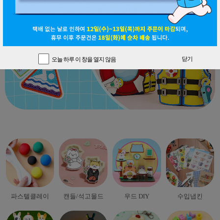
닫기
닫기
오늘 하루 이 창을 열지 않음
오늘 하루 이 창을 열지 않음
파스텔클레이
캔들/석고몰드
우드 DIY
수입냅킨