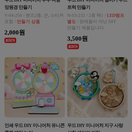
망원경 만들기
트럭 만들기
V-04-250 / 렌즈2종, 끈, 스티커
N-03-232 / 2종 택1 /
LED램프
포함 /
만들기 상품
별도
/ 완제품이 아닌 DIY
만들기 제품입니다.
2,000원
3,500원
인쇄 우드 DIY 미니어처 유니콘
우드 DIY 미니어처 지구 사랑