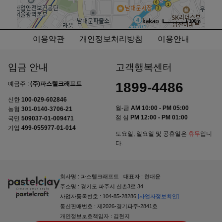
100m
이용약관
개인정보처리방침
이용안내
입금 안내
고객행복센터
1899-4486
예금주 :
(주)파스텔크래프트
신한
100-029-602846
월-금
AM 10:00 - PM 05:00
농협
301-0140-3706-21
점 심
PM 12:00 - PM 01:00
국민
509037-01-009471
기업
499-055977-01-014
토요일, 일요일 및 공휴일은
휴무
입니
다.
회사명 : 파스텔크래프트 대표자 : 현대윤
주소명 : 경기도 파주시 신촌3로 34
사업자등록번호 : 104-85-28286
[사업자정보확인]
통신판매번호 : 제2026-경기파주-2841호
개인정보보호책임자 : 김현지