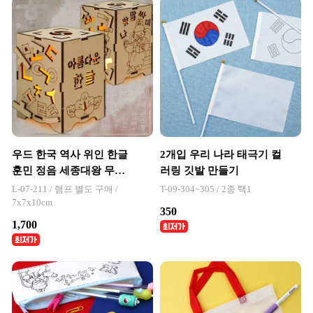
우드 한국 역사 위인 한글
2개입 우리 나라 태극기 컬
훈민 정음 세종대왕 무드
러링 깃발 만들기
등램프
L-07-211 / 램프 별도 구매 /
T-09-304~305 / 2종 택1
7x7x10cm
350
1,700