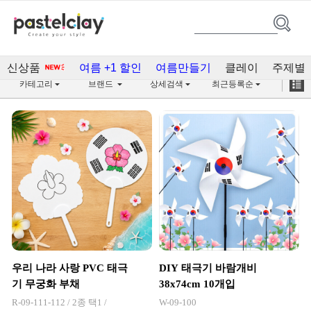
한글날(75)
신상품
여름 +1 할인
여름만들기
클레이
주제별
카테고리
브랜드
상세검색
최근등록순
우리 나라 사랑 PVC 태극
DIY 태극기 바람개비
기 무궁화 부채
38x74cm 10개입
R-09-111-112 / 2종 택1 /
W-09-100