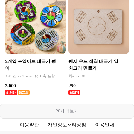
5개입 포일아트 태극기 팽
팬시 우드 색칠 태극기 열
이
쇠고리 만들기
사이즈 9x4.5cm / 팽이축 포함
차-02-130
3,000
250
20
개 더보기
이용약관
개인정보처리방침
이용안내