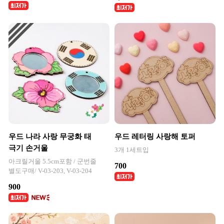
우드 나라 사랑 무궁화 태
우드 레터링 사랑해 토퍼
극기 손거울
3개 1세트입
아크릴거울 5.5cm포함 / 군번줄
700
별도구매/ V-03-203, V-03-204
900