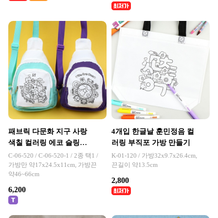
패브릭 다문화 지구 사랑
4개입 한글날 훈민정음 컬
색칠 컬러링 에코 슬링백
러링 부직포 가방 만들기
가방 만들기 1개입
C-06-520 / C-06-520-1 / 2종 택1 /
K-01-120 / 가방32x9.7x26.4cm,
가방만 약17x24.5x11cm, 가방끈
끈길이 약13.5cm
약46~66cm
2,800
6,200