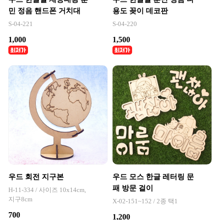
민 정음 핸드폰 거치대
용도 꽂이 데코판
S-04-221
S-04-220
1,000
1,500
우드 회전 지구본
우드 모스 한글 레터링 문
패 방문 걸이
H-11-334 / 사이즈 10x14cm,
지구8cm
X-02-151~152 / 2종 택1
700
1,200