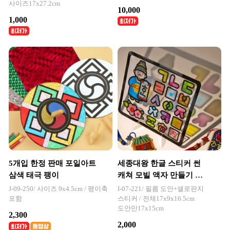
사이즈17x27.2cm
10,000
1,000
5개입 한정 판매 포일아트
세종대왕 한글 스티커 썬
삼색 태극 팽이
캐쳐 모빌 액자 만들기 그
림자 놀이
J-09-250/ 사이즈 9x4.5cm / 팽이축
I-07-221/ 필름 도안+셀로판지
포함
스티커 / 전체17x9x16.5cm
도안만17x15cm
2,300
2,000