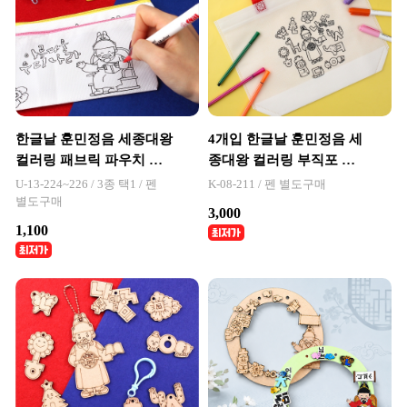
한글날 훈민정음 세종대왕
4개입 한글날 훈민정음 세
컬러링 패브릭 파우치 지
종대왕 컬러링 부직포 가
퍼형
방 만들기
U-13-224~226 / 3종 택1 / 펜
K-08-211 / 펜 별도구매
별도구매
3,000
1,100