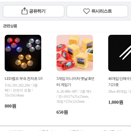
공유하기
위시리스트
관련상품
LED 램프 부속 전자초 5개입
5개입 미니어처 옛날 화면 모니
40개입 단체수
터 게임기
기23호
T-02-201,202,204 / 3종
택1 / 건전지 포함 /
A-26-086~087 / 2종 택1
20set 40개입 / I
33x33x14mm
/ 모니터17x21x15mm,
게임기23x12x5mm
1,000원
800원
650원