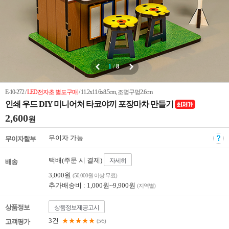
1
/
8
E-10-272 /
LED전자초 별도구매
/ 11.2x11.6x8.5cm, 조명구멍2.6cm
인쇄 우드 DIY 미니어처 타코야끼 포장마차 만들기
2,600
원
무이자 가능
무이자할부
택배(주문 시 결제)
자세히
배송
3,000원
(50,000원 이상 무료)
추가배송비 : 1,000원~9,900원
(지역별)
상품정보
상품정보제공고시
3건
★★★★★
고객평가
(5/5)