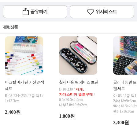
공유하기
위시리스트
관련상품
아크릴 마카 펜 키신 24색 36색
철제 타원 틴 케이스 보관함
글리터 양면 트
세트
펜 세트
E-10-230 /
자개,
자개스티커 별도구매
/
R-08-234~235 / 2종 택1 /
아-03 / 4종 택1 
6.5x20.5x2.5cm,
1x13.3cm
24색18x9x3cm
내부5.8x19.6x2cm
96색18.5x23.5x
펜1.1x16.8cm
2,400원
1,800원
3,300원