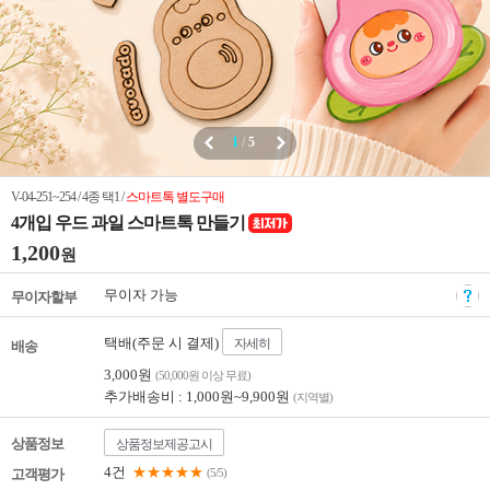
1
/
5
V-04-251~254 / 4종 택1 /
스마트톡 별도구매
4개입 우드 과일 스마트톡 만들기
1,200
원
무이자 가능
무이자할부
택배(주문 시 결제)
자세히
배송
3,000원
(50,000원 이상 무료)
추가배송비 : 1,000원~9,900원
(지역별)
상품정보
상품정보제공고시
4건
★★★★★
고객평가
(5/5)