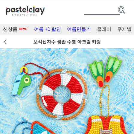
신상품
여름 +1 할인
여름만들기
클레이
주제별
보석십자수 생존 수영 아크릴 키링