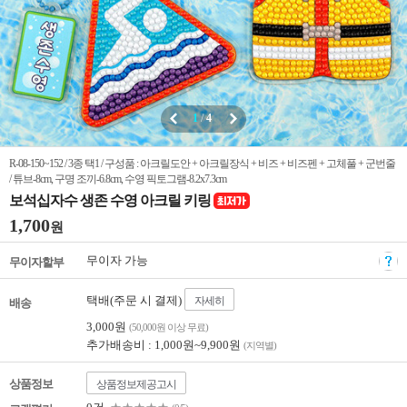
1
/
4
R-08-150~152 / 3종 택1 / 구성품 : 아크릴도안 + 아크릴장식 + 비즈 + 비즈펜 + 고체풀 + 군번줄
/ 튜브-8cm, 구명 조끼-6.8cm, 수영 픽토그램-8.2x7.3cm
보석십자수 생존 수영 아크릴 키링
1,700
원
무이자 가능
무이자할부
택배(주문 시 결제)
자세히
배송
3,000원
(50,000원 이상 무료)
추가배송비 : 1,000원~9,900원
(지역별)
상품정보
상품정보제공고시