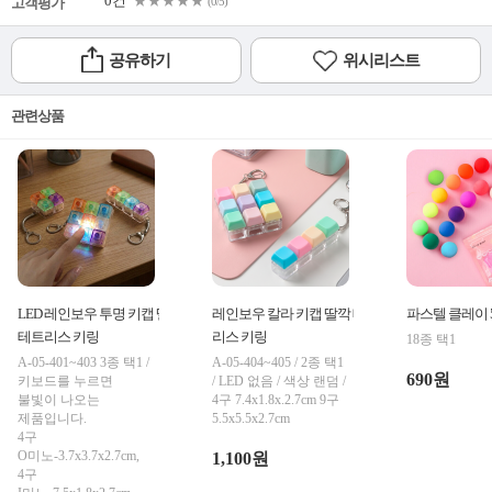
0건
★★★★★
고객평가
(0/5)
공유하기
위시리스트
관련상품
LED 레인보우 투명 키캡 딸깍
레인보우 칼라 키캡 딸깍 테트
파스텔 클레이 5
테트리스 키링
리스 키링
18종 택1
A-05-401~403 3종 택1 /
A-05-404~405 / 2종 택1
690원
키보드를 누르면
/ LED 없음 / 색상 랜덤 /
불빛이 나오는
4구 7.4x1.8x.2.7cm 9구
제품입니다.
5.5x5.5x2.7cm
4구
O미노-3.7x3.7x2.7cm,
1,100원
4구