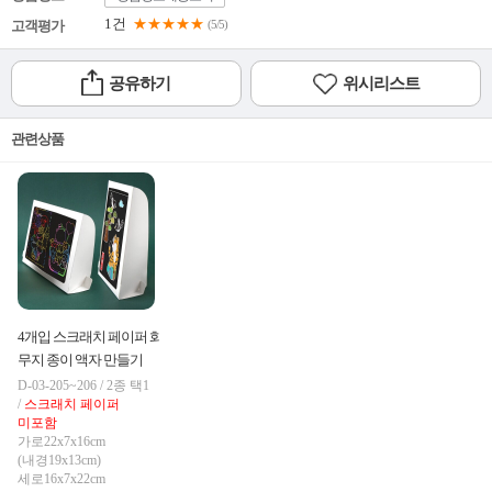
1건
★★★★★
고객평가
(5/5)
공유하기
위시리스트
관련상품
4개입 스크래치 페이퍼 화이트
무지 종이 액자 만들기
D-03-205~206 / 2종 택1
/
스크래치 페이퍼
미포함
가로22x7x16cm
(내경19x13cm)
세로16x7x22cm