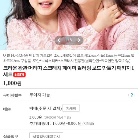
1
/
5
Q-10-140~143 / 4종 택1 / 띠 가로길이-26cm, 세로길이-클로버12.7cm, 심플11.9cm, 둥근12.8cm, 별
하트10.8cm / 구성품 : 도안+보석스티커+스크래치 전용펜(납작한면+뾰족한면 양쪽 가능)
크라운 왕관 머리띠 스크래치 페이퍼 컬러링 보드 만들기 패키지 1
세트
1,000
원
무이자 가능
무이자할부
택배(주문 시 결제)
자세히
배송
3,000원
(50,000원 이상 무료)
추가배송비 : 1,000원~9,900원
(지역별)
상품정보
상품정보제공고시