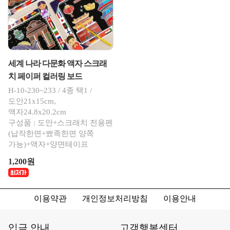
세계 나라 다문화 액자 스크래
치 페이퍼 컬러링 보드
H-10-230~233 / 4종 택1 /
도안21x15cm,
액자24.8x20.2cm
구성품 : 도안+스크래치 전용펜
(납작한면+뾰족한면 양쪽
가능)+액자+양면테이프
1,200원
이용약관
개인정보처리방침
이용안내
입금 안내
고객행복센터