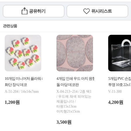
공유하기
위시리스트
관련상품
10개입 미니어처 플라워 리본
4개입 인쇄 우드 아치 원형 자갈
5개입 PVC 손
화단 장식 데코
돌 마당 데코판
투명 10호 22x1
A-51-204 / 14x14x7mm
X-04-213~214 / 2종 택1
V-11-300
/ 우드에 채색 되어있는
제품입니다 /
1,200원
4,200원
타원15x13cm
아치형21x15cm
3,500원