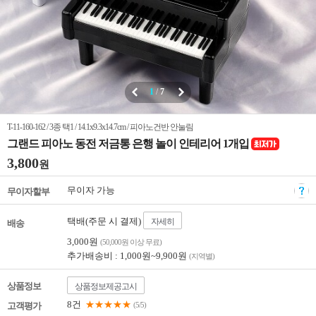
1
/
7
T-11-160-162 / 3종 택1 / 14.1x9.3x14.7cm / 피아노건반 안눌림
그랜드 피아노 동전 저금통 은행 놀이 인테리어 1개입
3,800
원
무이자 가능
무이자할부
택배(주문 시 결제)
자세히
배송
3,000원
(50,000원 이상 무료)
추가배송비 : 1,000원~9,900원
(지역별)
상품정보
상품정보제공고시
8건
★★★★★
고객평가
(5/5)