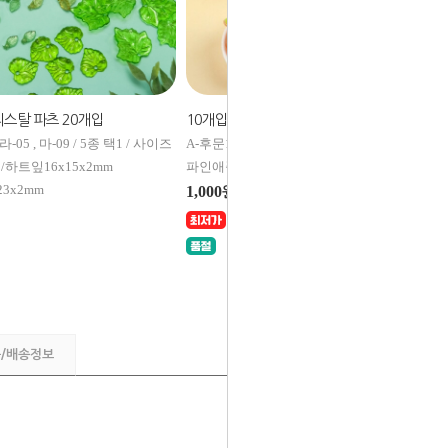
스탈 파츠 20개입
10개입 미니어처 투명 그라데이션 과일 라인 장식 데코
-05 , 마-09 / 5종 택1 / 사이즈
A-후문1-1229,1235 / 7종 택1 /
A
m /하트잎16x15x2mm
파인애플17x25x4mm
1
3x2mm
1,000
원
품/배송정보