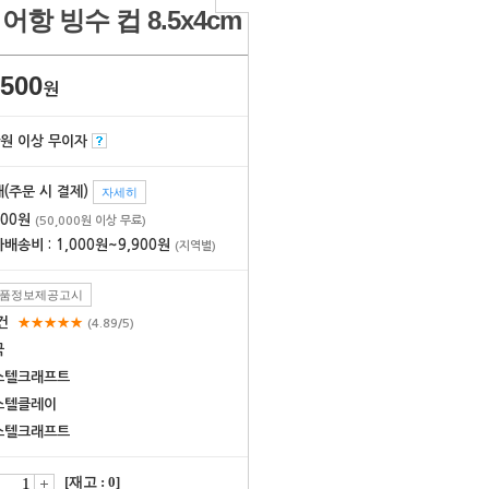
어항 빙수 컵 8.5x4cm
,500
원
만원 이상 무이자
(주문 시 결제)
자세히
000원
(50,000원 이상 무료)
배송비 : 1,000원~9,900원
(지역별)
품정보제공고시
6건
★★★★★
(4.89/5)
국
스텔크래프트
스텔클레이
스텔크래프트
[재고 : 0]