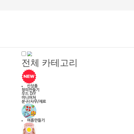
전체 카테고리
신상품
창의만들기
우드 DIY
미니어처
문구/사무/재료
여름만들기