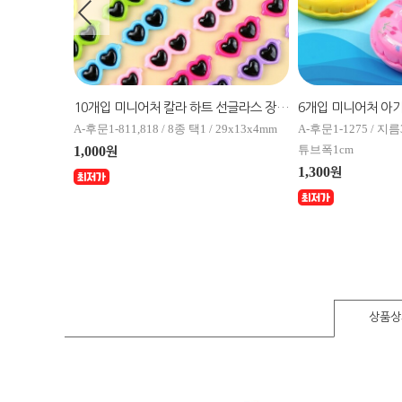
10개입 미니어처 투명 그라데이션 과일 라인 장식 데코
10개입 미니어처 칼라 하트 선글라스 장식 데코
/
A-후문1-811,818 / 8종 택1 / 29x13x4mm
A-후문1-1275 / 지름
튜브폭1cm
1,000
원
1,300
원
상품상