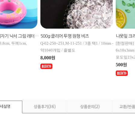
6개입 미니어처 아기자기 낙서 그림 레터링 튜브 장식 데코
500g 클리어 투명 원형 비즈
나뭇잎 크리
3.8cm, 두께1cm,
Q-02-250~251,M-11-251 / 3종 택1 / 10mm -
[한정판매] 라
약1040개입 / 줄별도
6x10x3m
포도잎23x2
8,000
원
500
원
세설명
상품후기
(36)
상품문의
(2)
교환/반