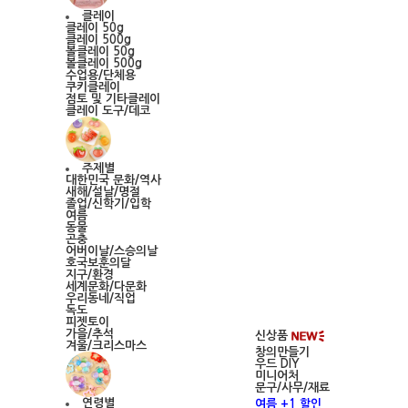
클레이
클레이 50g
클레이 500g
볼클레이 50g
볼클레이 500g
수업용/단체용
쿠키클레이
점토 및 기타클레이
클레이 도구/데코
주제별
대한민국 문화/역사
새해/설날/명절
졸업/신학기/입학
여름
동물
곤충
어버이날/스승의날
호국보훈의달
지구/환경
세계문화/다문화
우리동네/직업
독도
피젯토이
가을/추석
신상품
겨울/크리스마스
창의만들기
우드 DIY
미니어처
문구/사무/재료
연령별
여름 +1 할인