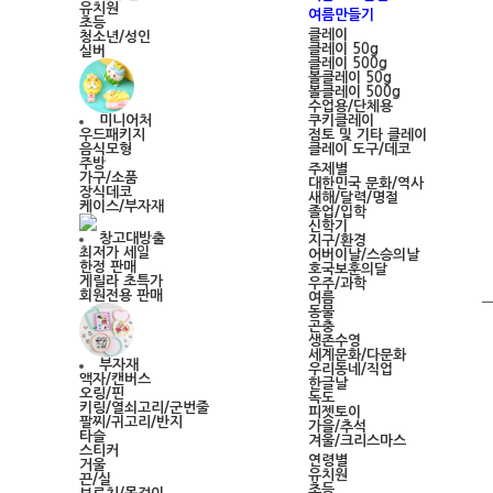
유치원
여름만들기
초등
클레이
청소년/성인
클레이 50g
실버
클레이 500g
볼클레이 50g
볼클레이 500g
수업용/단체용
쿠키클레이
미니어처
점토 및 기타 클레이
우드패키지
클레이 도구/데코
음식모형
주방
주제별
가구/소품
대한민국 문화/역사
장식데코
새해/달력/명절
케이스/부자재
졸업/입학
신학기
창고대방출
지구/환경
최저가 세일
어버이날/스승의날
한정 판매
호국보훈의달
게릴라 초특가
우주/과학
회원전용 판매
여름
동물
곤충
생존수영
세계문화/다문화
부자재
우리동네/직업
액자/캔버스
한글날
오링/핀
독도
키링/열쇠고리/군번줄
피젯토이
팔찌/귀고리/반지
가을/추석
타슬
겨울/크리스마스
스티커
연령별
거울
유치원
끈/실
초등