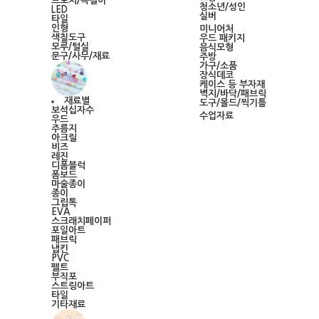
브로치/목걸이
청소년/성인
LED
실버
타일
인형
미니어처
색칠도구
우드 패키지
모루/털실
음식모형
문구/사무/재료
주방
가구/소품
장식데코
케이스 등 부자재
벽지/바닥/패브릭
재료별
도구/몰드/찍기틀
보석십자수
수업자료
우드
주름지
아크릴
비즈
레진
디폼블럭
폼보드
마술종이
종이
그립톡
EVA
스크래치페이퍼
포일아트
패브릭
냅킨
PVC
펠트
부직포
스트링아트
타일
기타재료