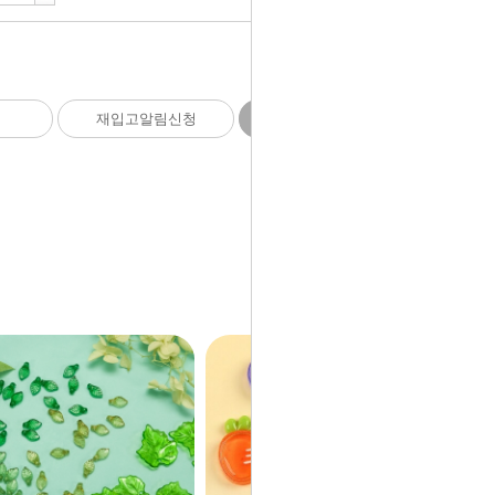
1,500
원
재입고알림신청
품절