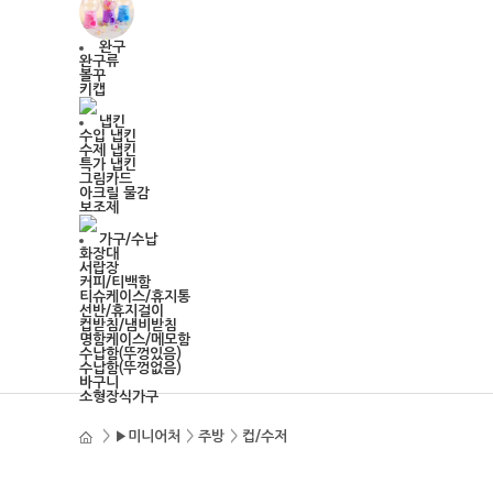
완구
완구류
볼꾸
키캡
냅킨
수입 냅킨
수제 냅킨
특가 냅킨
그림카드
아크릴 물감
보조제
가구/수납
화장대
서랍장
커피/티백함
티슈케이스/휴지통
선반/휴지걸이
컵받침/냄비받침
명함케이스/메모함
수납함(뚜껑있음)
수납함(뚜껑없음)
바구니
소형장식가구
>
▶미니어처
>
주방
>
컵/수저