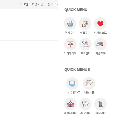
회원가입
장바구니 (0)
주문조회
고객센터
로그인
QUICK MENUⅠ
장바구니
상품후기
위시리스트
마이페이지
고객센터
배송조회
QUICK MENUⅡ
PPT 수업자료
제출서류
후결제안내
수강안내
대량구매