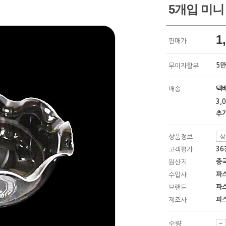
5개입 미니 
1
판매가
5
무이자할부
택배
배송
3,
추가
상
상품정보
3
고객평가
중
원산지
파
수입사
파
브랜드
파
제조사
수량