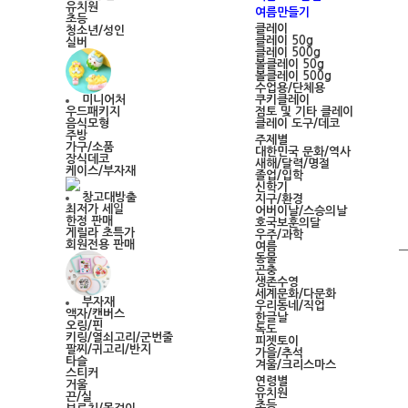
유치원
여름만들기
초등
클레이
청소년/성인
클레이 50g
실버
클레이 500g
볼클레이 50g
볼클레이 500g
수업용/단체용
쿠키클레이
미니어처
점토 및 기타 클레이
우드패키지
클레이 도구/데코
음식모형
주방
주제별
가구/소품
대한민국 문화/역사
장식데코
새해/달력/명절
케이스/부자재
졸업/입학
신학기
창고대방출
지구/환경
최저가 세일
어버이날/스승의날
한정 판매
호국보훈의달
게릴라 초특가
우주/과학
회원전용 판매
여름
동물
곤충
생존수영
세계문화/다문화
부자재
우리동네/직업
액자/캔버스
한글날
오링/핀
독도
키링/열쇠고리/군번줄
피젯토이
팔찌/귀고리/반지
가을/추석
타슬
겨울/크리스마스
스티커
연령별
거울
유치원
끈/실
초등