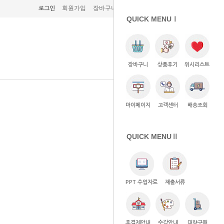
회원가입
장바구니 (0)
주문조회
고객센터
로그인
QUICK MENUⅠ
장바구니
상품후기
위시리스트
마이페이지
고객센터
배송조회
QUICK MENUⅡ
PPT 수업자료
제출서류
후결제안내
수강안내
대량구매