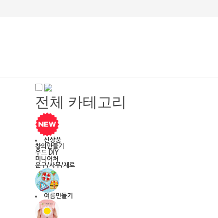
전체 카테고리
신상품
창의만들기
우드 DIY
미니어처
문구/사무/재료
여름만들기