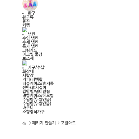
완구
완구류
볼꾸
키캡
냅킨
수입 냅킨
수제 냅킨
특가 냅킨
그림카드
아크릴 물감
보조제
가구/수납
화장대
서랍장
커피/티백함
티슈케이스/휴지통
선반/휴지걸이
컵받침/냄비받침
명함케이스/메모함
수납함(뚜껑있음)
수납함(뚜껑없음)
바구니
소형장식가구
>
패키지 만들기
>
포일아트