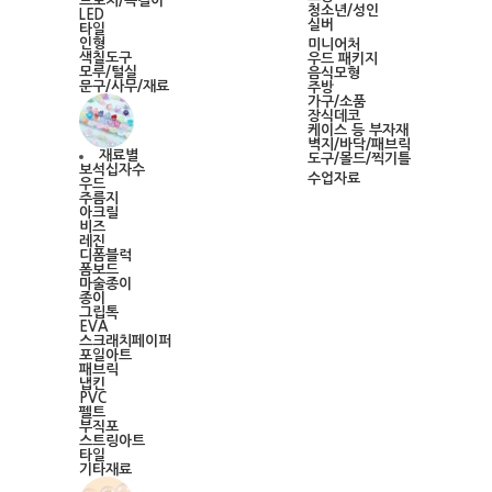
브로치/목걸이
청소년/성인
LED
실버
타일
인형
미니어처
색칠도구
우드 패키지
모루/털실
음식모형
문구/사무/재료
주방
가구/소품
장식데코
케이스 등 부자재
벽지/바닥/패브릭
재료별
도구/몰드/찍기틀
보석십자수
수업자료
우드
주름지
아크릴
비즈
레진
디폼블럭
폼보드
마술종이
종이
그립톡
EVA
스크래치페이퍼
포일아트
패브릭
냅킨
PVC
펠트
부직포
스트링아트
타일
기타재료