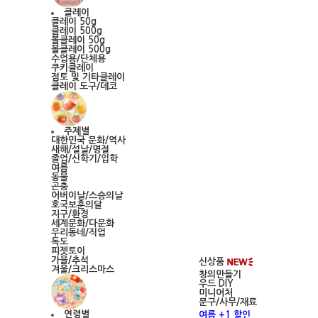
클레이
클레이 50g
클레이 500g
볼클레이 50g
볼클레이 500g
수업용/단체용
쿠키클레이
점토 및 기타클레이
클레이 도구/데코
주제별
대한민국 문화/역사
새해/설날/명절
졸업/신학기/입학
여름
동물
곤충
어버이날/스승의날
호국보훈의달
지구/환경
세계문화/다문화
우리동네/직업
독도
피젯토이
가을/추석
신상품
겨울/크리스마스
창의만들기
우드 DIY
미니어처
문구/사무/재료
연령별
여름 +1 할인