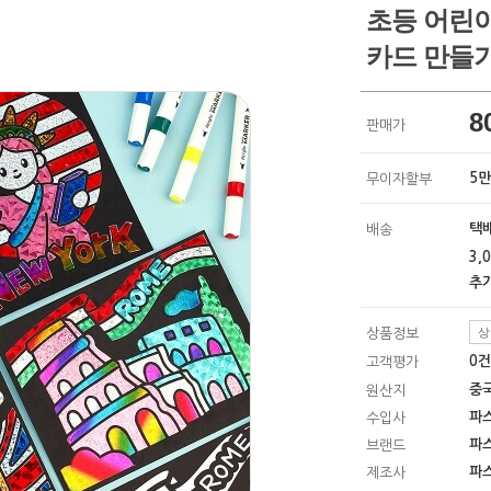
초등 어린이
카드 만들기
8
판매가
5
무이자할부
택배
배송
3,
추가
상
상품정보
0
고객평가
중
원산지
파
수입사
파
브랜드
파
제조사