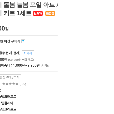
 돌봄 늘봄 포일 아트 세계 랜드마크
 키트 1세트
00
원
만원 이상 무이자
(주문 시 결제)
자세히
000원
(50,000원 이상 무료)
배송비 : 1,000원~9,900원
(지역별)
품정보제공고시
★★★★★
건
(0/5)
국
스텔크래프트
스텔클레이
스텔크래프트