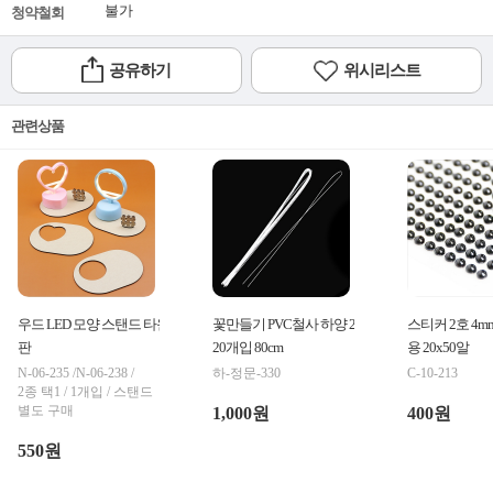
불가
청약철회
공유하기
위시리스트
관련상품
우드 LED 모양 스탠드 타원 밑
꽃만들기 PVC철사 하양 26호
스티커 2호 4
판
20개입 80cm
용 20x50알
N-06-235 /N-06-238 /
하-정문-330
C-10-213
2종 택1 / 1개입 / 스탠드
별도 구매
1,000원
400원
550원