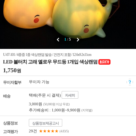
1
/
5
U-07-101 / 4종중 1종 색상랜덤 발송 / 건전지 포함 / 12.6x9.2x11cm
LED 볼터치 고래 옐로우 무드등 1개입 색상랜덤
1,750
원
무이자 가능
무이자할부
택배(주문 시 결제)
자세히
배송
3,000원
(50,000원 이상 무료)
추가배송비 : 1,000원~9,900원
(지역별)
상품정보
상품정보제공고시
29건
★★★★★
고객평가
(4.83/5)