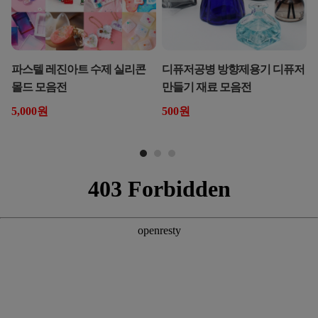
파스텔 레진아트 수제 실리콘
디퓨저공병 방향제용기 디퓨저
몰드 모음전
만들기 재료 모음전
5,000원
500원