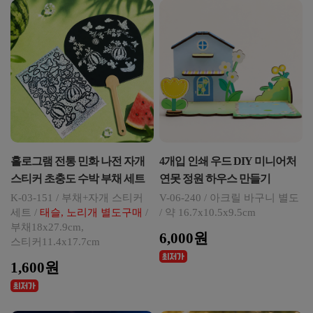
홀로그램 전통 민화 나전 자개
4개입 인쇄 우드 DIY 미니어처
스티커 초충도 수박 부채 세트
연못 정원 하우스 만들기
K-03-151 / 부채+자개 스티커
V-06-240 / 아크릴 바구니 별도
세트 /
태슬, 노리개 별도구매
/
/ 약 16.7x10.5x9.5cm
부채18x27.9cm,
6,000원
스티커11.4x17.7cm
1,600원