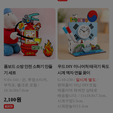
폼보드 소방 안전 소화기 만들
우드 DIY 미니어처 태극기 독도
기 세트
시계 액자 연필 꽂이
V-01-141 / 끈, 투명스티커,
G-10-230 /
알시계 별도
/
부직포, 벨크로 포함 /
완제품이 아닌 DIY조립
16.3x30x7.6cm
제품이며 채색전 상태로
배송됩니다. / 15x18.8x7.5cm,
2,100원
시계구멍5.5cm,
시계판높이13.3cm