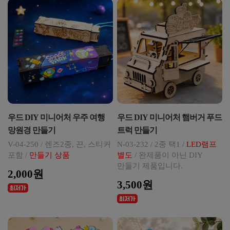
우드 DIY 미니어처 우주 여행
우드 DIY 미니어처 햄버거 푸드
망원경 만들기
트럭 만들기
V-04-250 / 렌즈2종, 끈, 스티커
N-03-232 / 2종 택1 /
LED램프
포함 /
만들기 상품
별도
/ 완제품이 아닌 DIY
만들기 제품입니다.
2,000원
3,500원