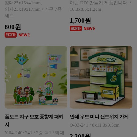
침대25x15x41mm,
아닌 DIY 만들기 제품입니다. /
의자23x19x17mm / 가구 7종
10.3x8.5x1.2cm
세트
1,700원
800원
폼보드 지구 보호 풍향계 패키
인쇄 우드 미니 샌드위치 가게
지
Q-03-241 / 8x11.3x9.5cm
Y-04-240~241 / 2종 택1 / 막대
2,300원