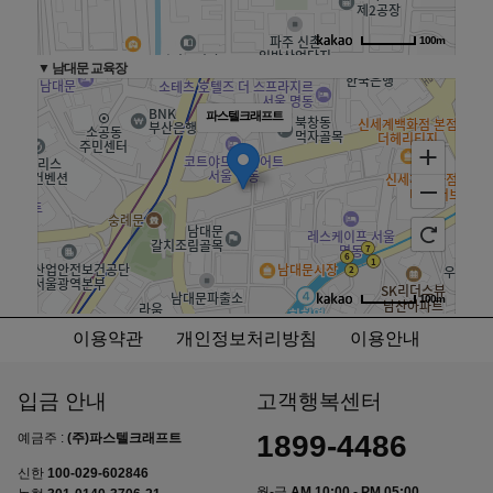
100m
▼ 남대문 교육장
파스텔크래프트
100m
이용약관
개인정보처리방침
이용안내
입금 안내
고객행복센터
1899-4486
예금주 :
(주)파스텔크래프트
신한
100-029-602846
월-금
AM 10:00 - PM 05:00