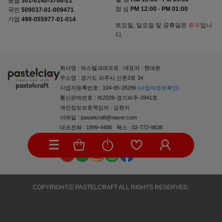
농협
301-0140-3706-21
점 심
PM 12:00 - PM 01:00
국민
509037-01-009471
기업
499-055977-01-014
토요일, 일요일 및 공휴일은
휴무
입니
다.
회사명 : 파스텔크래프트 대표자 : 현대윤
주소명 : 경기도 파주시 신촌3로 34
사업자등록번호 : 104-85-28286
[사업자정보확인]
통신판매번호 : 제2026-경기파주-2841호
개인정보보호책임자 : 김현지
이메일 : pastelcraft@naver.com
대표전화 : 1899-4486 팩스 : 02-772-9838
반품 주소지 :
경기도 파주시 신촌3로 34
COPYRIGHTⓒ PASTELCRAFT ALL RIGHTS RESERVED.