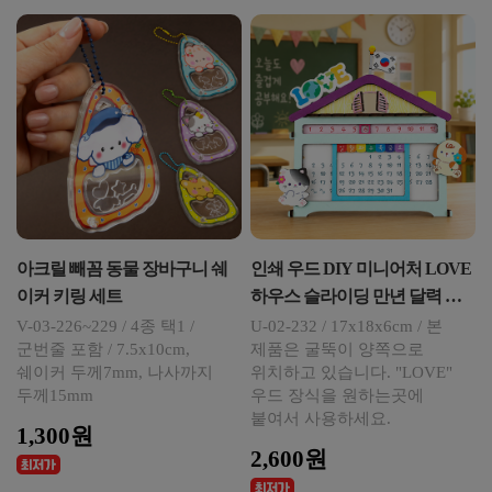
아크릴 빼꼼 동물 장바구니 쉐
인쇄 우드 DIY 미니어처 LOVE
이커 키링 세트
하우스 슬라이딩 만년 달력 연
필 꽂이
V-03-226~229 / 4종 택1 /
U-02-232 / 17x18x6cm / 본
군번줄 포함 / 7.5x10cm,
제품은 굴뚝이 양쪽으로
쉐이커 두께7mm, 나사까지
위치하고 있습니다. "LOVE"
두께15mm
우드 장식을 원하는곳에
붙여서 사용하세요.
1,300원
2,600원