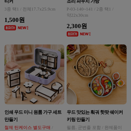
티커
조리 파우치 가방
3종 택1 / 전체17.7x25.9cm
P-03-140~141 / 2종 택1 /
약22x30cm
1,500원
2,300원
인쇄 우드 미니 원룸 가구 세트
우드 맛있는 훠궈 핫팟 쉐이커
만들기
키링 만들기
철제 틴케이스 별도구매
/
필름, 군번줄 포함 / 완제품이