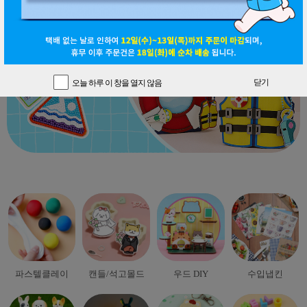
닫기
닫기
오늘 하루 이 창을 열지 않음
오늘 하루 이 창을 열지 않음
파스텔클레이
캔들/석고몰드
우드 DIY
수입냅킨