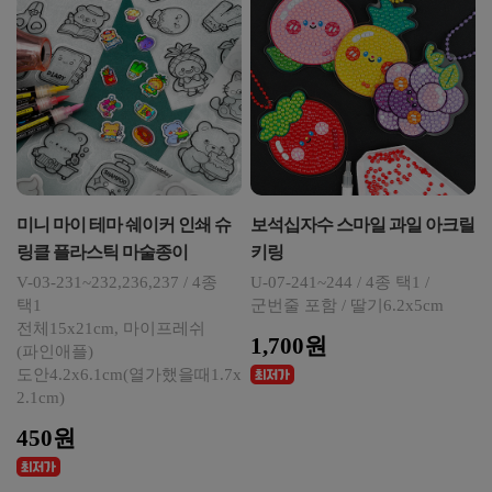
미니 마이 테마 쉐이커 인쇄 슈
보석십자수 스마일 과일 아크릴
링클 플라스틱 마술종이
키링
V-03-231~232,236,237 / 4종
U-07-241~244 / 4종 택1 /
택1
군번줄 포함 / 딸기6.2x5cm
전체15x21cm, 마이프레쉬
1,700원
(파인애플)
도안4.2x6.1cm(열가했을때1.7x
2.1cm)
450원