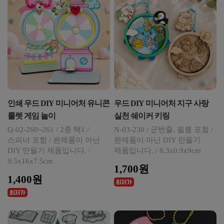
인쇄 우드 DIY 미니어처 유니콘
우드 DIY 미니어처 지구 사랑
룰렛 게임 놀이
실천 쉐이커 키링
Q-02-260~261 / 2종 택1 /
N-03-230 / 군번줄, 필름 포함 /
스피너 포함 / 완제품이 아닌
완제품이 아닌 DIY 만들기
DIY 만들기 제품입니다. /
제품입니다. / 8.3x0.9x9cm
9.5x16x7.5cm
1,700원
1,400원