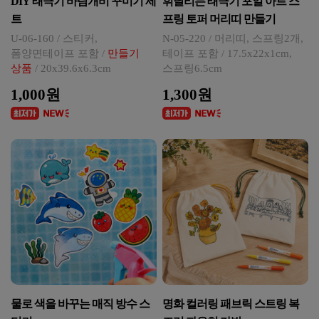
DIY 태극기 바람개비 꾸미기 세
휘날리는 태극기 포일 아트 스
트
프링 토퍼 머리띠 만들기
U-06-160 / 스티커,
N-05-220 / 머리띠, 스프링2개,
폼양면테이프 포함 /
만들기
테이프 포함 / 17.5x22x1cm,
상품
/ 20x39.6x6.3cm
스프링6.5cm
1,000원
1,300원
물로 색을 바꾸는 매직 방수 스
명화 컬러링 패브릭 스트링 복