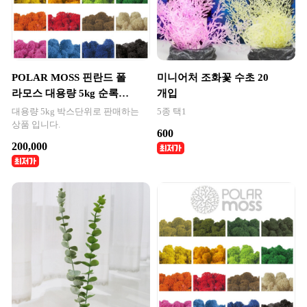
POLAR MOSS 핀란드 폴
미니어처 조화꽃 수초 20
라모스 대용량 5kg 순록이
개입
끼
대용량 5kg 박스단위로 판매하는
5종 택1
상품 입니다.
600
200,000