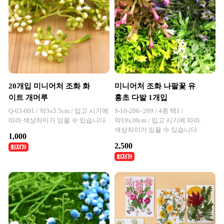
20개입 미니어처 조화 화
미니어처 조화 나팔꽃 유
이트 개머루
홍초 다발 1개입
Q-03-001 / 약3x5.5cm / 입고 시기에
S-10-206~209 / 4종 택1 /
따라 색상차이가 있을 수 있습니다.
약19x38cm / 입고 시기에 따라
색상차이가 있을 수 있습니다.
1,000
2,500