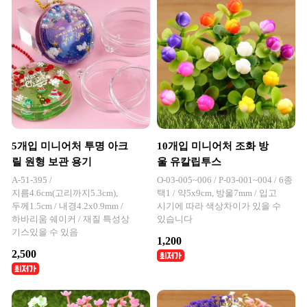
5개입 미니어처 투명 아크
10개입 미니어처 조화 방
릴 원형 보관 용기
울 유칼립투스
A-51-395 /
O-03-005~006 / P-03-001~004 / 6종
지름4.6cm(고리까지5.3cm),
택1 / 약5x9cm, 방울7mm / 입고
두께1.5cm / 내경4.2x0.9mm /
시기에 따라 색상차이가 있을 수
하바리움 쉐이커 / 재질 특성상
있습니다
기스있을 수 있음
1,200
2,500