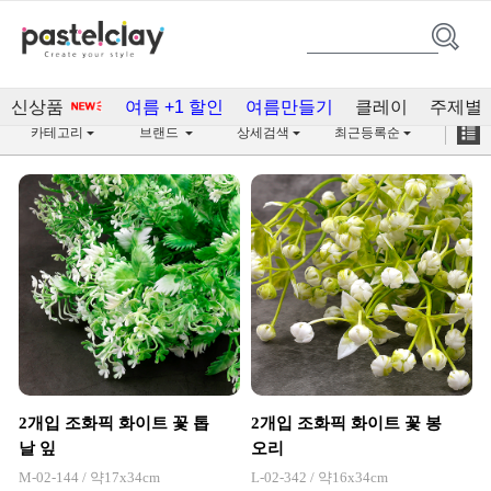
하바리움 공예(220)
신상품
여름 +1 할인
여름만들기
클레이
주제별
카테고리
브랜드
상세검색
최근등록순
2개입 조화픽 화이트 꽃 톱
2개입 조화픽 화이트 꽃 봉
날 잎
오리
M-02-144 / 약17x34cm
L-02-342 / 약16x34cm