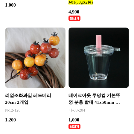
끼
J-01(50gX2봉)
1,000
4,900
리얼조화과일 레드베리
테이크아웃 투명컵 기본뚜
20cm 2개입
껑 분홍 빨대 41x50mm 3
개입
N-12-120
나-03-204
1,200
1,000