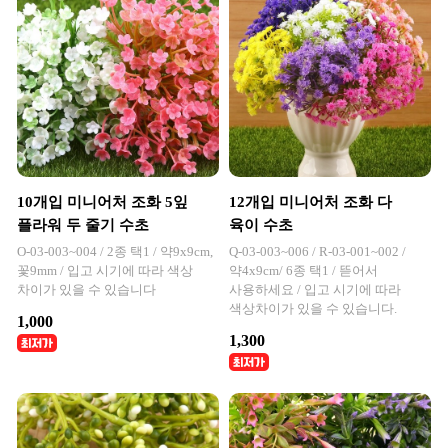
10개입 미니어처 조화 5잎
12개입 미니어처 조화 다
플라워 두 줄기 수초
육이 수초
O-03-003~004 / 2종 택1 / 약9x9cm,
Q-03-003~006 / R-03-001~002 /
꽃9mm / 입고 시기에 따라 색상
약4x9cm/ 6종 택1 / 뜯어서
차이가 있을 수 있습니다
사용하세요 / 입고 시기에 따라
색상차이가 있을 수 있습니다.
1,000
1,300