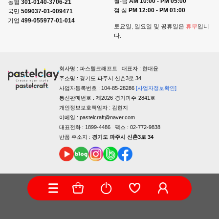
월-금
AM 10:00 - PM 05:00
농협
301-0140-3706-21
점 심
PM 12:00 - PM 01:00
국민
509037-01-009471
기업
499-055977-01-014
토요일, 일요일 및 공휴일은
휴무
입니
다.
회사명 : 파스텔크래프트 대표자 : 현대윤
주소명 : 경기도 파주시 신촌3로 34
사업자등록번호 : 104-85-28286
[사업자정보확인]
통신판매번호 : 제2026-경기파주-2841호
개인정보보호책임자 : 김현지
이메일 : pastelcraft@naver.com
대표전화 : 1899-4486 팩스 : 02-772-9838
반품 주소지 :
경기도 파주시 신촌3로 34
COPYRIGHTⓒ PASTELCRAFT ALL RIGHTS RESERVED.