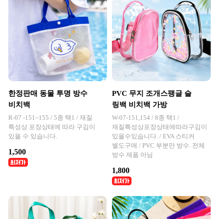
한정판매 동물 투명 방수
PVC 무지 조개스팽글 슬
비치백
링백 비치백 가방
R-07 -151~155 / 5종 택1 / 재질
W-07-151,154 / 8종 택1 /
특성상 포장상태에 따라 구김이
재질특성상포장상태에따라구김이
있을 수 있습니다.
있을수있습니다. / EVA 스티커
별도구매 / PVC 부분만 방수. 전체
1,500
방수 제품 아님
1,800