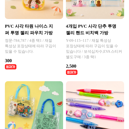
PVC 사각 타원 나이스 지
4개입 PVC 사각 단추 투명
퍼 투명 젤리 파우치 가방
젤리 핸드 비치백 가방
정문-784,787 / 4종 택1 / 재질
Y-09-115~117 / 재질 특성상
특성상 포장상태에 따라 구김이
포장상태에 따라 구김이 있을 수
있을 수 있습니다.
있습니다 / 보석십자수,EVA 스티커
별도구매 / 3종 택1
300
2,500