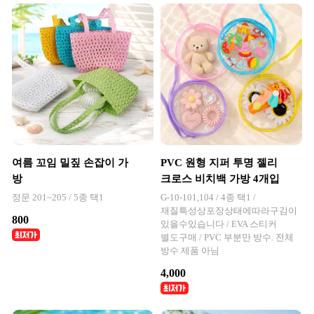
여름 꼬임 밀짚 손잡이 가
PVC 원형 지퍼 투명 젤리
방
크로스 비치백 가방 4개입
정문 201~205 / 5종 택1
G-10-101,104 / 4종 택1 /
재질특성상포장상태에따라구김이
800
있을수있습니다 / EVA 스티커
별도구매 / PVC 부분만 방수. 전체
방수 제품 아님
4,000