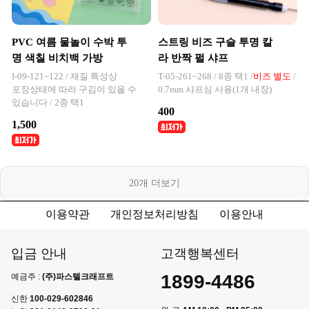
PVC 여름 물놀이 수박 투
스트링 비즈 구슬 투명 칼
명 색칠 비치백 가방
라 반짝 펄 샤프
I-09-121~122 / 재질 특성상
T-05-261~268 / 8종 택1 /
비즈 별도
/
포장상태에 따라 구김이 있을 수
0.7mm 샤프심 사용(1개 내장)
있습니다 / 2종 택1
400
1,500
20
개 더보기
이용약관
개인정보처리방침
이용안내
입금 안내
고객행복센터
1899-4486
예금주 :
(주)파스텔크래프트
신한
100-029-602846