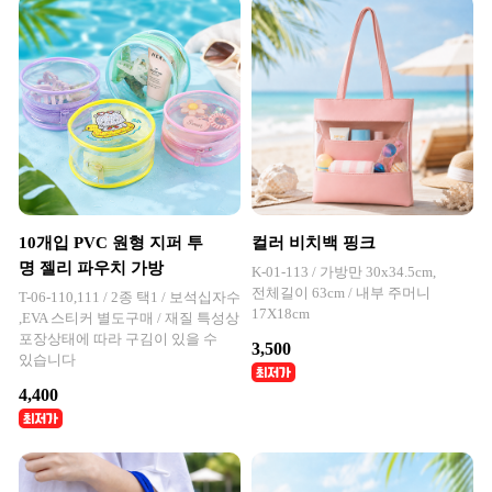
10개입 PVC 원형 지퍼 투
컬러 비치백 핑크
명 젤리 파우치 가방
K-01-113 / 가방만 30x34.5cm,
전체길이 63cm / 내부 주머니
T-06-110,111 / 2종 택1 / 보석십자수
17X18cm
,EVA 스티커 별도구매 / 재질 특성상
포장상태에 따라 구김이 있을 수
3,500
있습니다
4,400