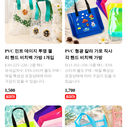
PVC 민트 데이지 투명 젤
PVC 형광 칼라 가로 직사
리 핸드 비치백 가방 1개입
각 핸드 비치백 가방
E-01-225~226 / 2종 택1/
D-11-351~356 / 6종 택1 / EVA
보석십자수, EVA 스티커 별도구매 /
스티커 별도구매 / 재질 특성상
재질 특성상 포장상태에 따라
포장상태에 따라 구김이 있을 수
구김이 있을 수 있습니다.
있습니다.
1,500
1,700