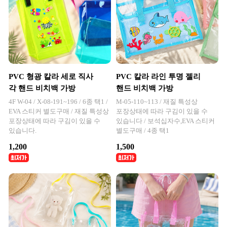
PVC 형광 칼라 세로 직사
PVC 칼라 라인 투명 젤리
각 핸드 비치백 가방
핸드 비치백 가방
4F W-04 / X-08-191~196 / 6종 택1 /
M-05-110~113 / 재질 특성상
EVA 스티커 별도구매 / 재질 특성상
포장상태에 따라 구김이 있을 수
포장상태에 따라 구김이 있을 수
있습니다 / 보석십자수,EVA 스티커
있습니다.
별도구매 / 4종 택1
1,200
1,500