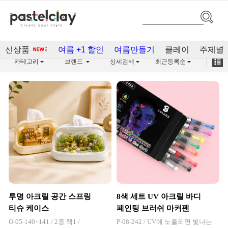
포장 / 문구(1,384)
신상품
여름 +1 할인
여름만들기
클레이
주제별
카테고리
브랜드
상세검색
최근등록순
투명 아크릴 공간 스프링
8색 세트 UV 아크릴 바디
티슈 케이스
페인팅 브러쉬 마커펜
O-05-140~141 / 2종 택1 /
P-08-242 / UV에 노출되면 빛나는