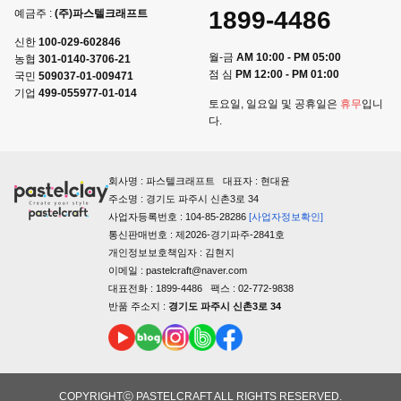
1899-4486
예금주 :
(주)파스텔크래프트
신한
100-029-602846
월-금
AM 10:00 - PM 05:00
농협
301-0140-3706-21
점 심
PM 12:00 - PM 01:00
국민
509037-01-009471
기업
499-055977-01-014
토요일, 일요일 및 공휴일은
휴무
입니
다.
회사명 : 파스텔크래프트 대표자 : 현대윤
주소명 : 경기도 파주시 신촌3로 34
사업자등록번호 : 104-85-28286
[사업자정보확인]
통신판매번호 : 제2026-경기파주-2841호
개인정보보호책임자 : 김현지
이메일 : pastelcraft@naver.com
대표전화 : 1899-4486 팩스 : 02-772-9838
반품 주소지 :
경기도 파주시 신촌3로 34
COPYRIGHTⓒ PASTELCRAFT ALL RIGHTS RESERVED.